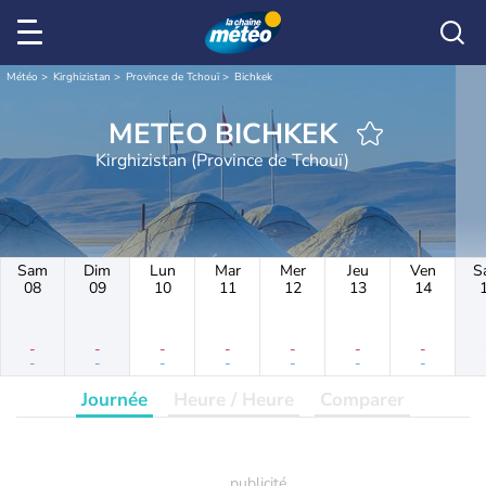
Météo
Kirghizistan
Province de Tchouï
Bichkek
METEO BICHKEK
Kirghizistan (Province de Tchouï)
Sam
Dim
Lun
Mar
Mer
Jeu
Ven
S
08
09
10
11
12
13
14
-
-
-
-
-
-
-
-
-
-
-
-
-
-
Journée
Heure / Heure
Comparer