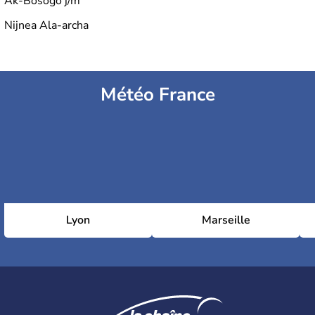
Ak-Bosogo j/m
Nijnea Ala-archa
Météo France
Lyon
Marseille