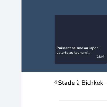
Puissant séisme au Japon :
l’alerte au tsunami
désormais levée
28/07
Stade
à Bichkek