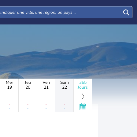
Mer
Jeu
Ven
Sam
365
19
20
21
22
Jours
-
-
-
-
-
-
-
-