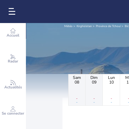
Météo
Kirghizistan
Province de Tchouï
Bic
Accueil
Radar
Sam
Dim
Lun
M
08
09
10
1
Actualités
-
-
-
-
-
-
Se connecter