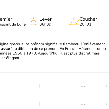
emier
Lever
Coucher
oissant de Lune
06h09
20h01
gine grecque, ce prénom signifie le flambeau. L’enlèvement
a assuré la diffusion de ce prénom. En France, Hélène a connu
années 1950 à 1970. Aujourd'hui, il est plus discret mais
et élégant.
-
|
-
-
-
km/h
-
|
-
-
-
km/h