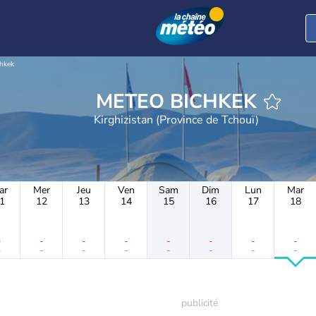
hkek
METEO BICHKEK
Kirghizistan (Province de Tchouï)
ar
Mer
Jeu
Ven
Sam
Dim
Lun
Mar
1
12
13
14
15
16
17
18
-
-
-
-
-
-
-
-
-
-
-
-
-
-
-
-