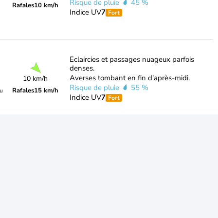
Risque de pluie
45 %
Rafales
10 km/h
Indice UV
7
Fort
Eclaircies et passages nuageux parfois
denses.
Averses tombant en fin d'après-midi.
10 km/h
Risque de pluie
55 %
Rafales
15 km/h
du
Indice UV
7
Fort