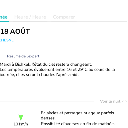
née
Heure / Heure
Comparer
 18 AOÛT
UCHESNE
Résumé de l’expert
Mardi à Bichkek, l'état du ciel restera changeant.
Les températures évolueront entre 16 et 29°C au cours de la
journée, elles seront chaudes l'après-midi.
Voir la nuit
Eclaircies et passages nuageux parfois
denses.
Possibilité d'averses en fin de matinée.
10 km/h