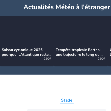
Actualités Météo à l'étranger
Saison cyclonique 2026 :
Tempête tropicale Bertha :
pourquoi l’Atlantique reste
une trajectoire le long du du
très calme à ce stade ?
22/07
littoral américain
22/07
Stade