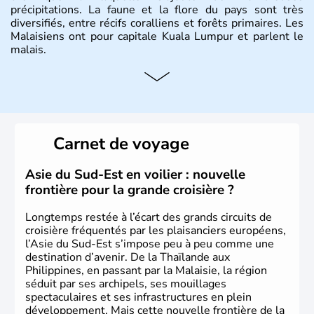
précipitations. La faune et la flore du pays sont très
diversifiés, entre récifs coralliens et forêts primaires. Les
Malaisiens ont pour capitale Kuala Lumpur et parlent le
malais.
Histoire et administration
Situé à 200 km au Nord de l'Equateur, la Malaisie est l'un
des pays les plus importants d'Asiedu Sud-Est. Deux
parties bien distinctes (Occidentale et Orientale)
Carnet de voyage
constituent son territoire. C'est l'un des « tigres » de la
région, passant en quelques années de « pays en voie de
développement » à « pays développé », riche de ses 27
Asie du Sud-Est en voilier : nouvelle
millions d'habitants. La religion dominante est l'Islam.
frontière pour la grande croisière ?
Longtemps restée à l’écart des grands circuits de
croisière fréquentés par les plaisanciers européens,
l’Asie du Sud-Est s’impose peu à peu comme une
destination d’avenir. De la Thaïlande aux
Philippines, en passant par la Malaisie, la région
séduit par ses archipels, ses mouillages
spectaculaires et ses infrastructures en plein
développement. Mais cette nouvelle frontière de la