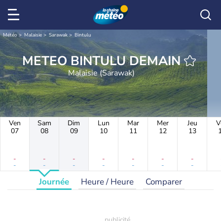
Météo
Malaisie
Sarawak
Bintulu
METEO BINTULU DEMAIN
Malaisie (Sarawak)
Ven
Sam
Dim
Lun
Mar
Mer
Jeu
V
07
08
09
10
11
12
13
-
-
-
-
-
-
-
-
-
-
-
-
-
-
Journée
Heure / Heure
Comparer