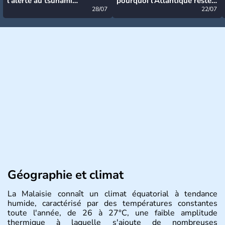
l’alerte au tsunami
pourquoi l’Atlantique reste
désormais levée
28/07
très calme à ce stade ?
22/07
Géographie et climat
La Malaisie connaît un climat équatorial à tendance
humide, caractérisé par des températures constantes
toute l'année, de 26 à 27°C, une faible amplitude
thermique à laquelle s'ajoute de nombreuses