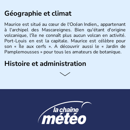
Géographie et climat
Maurice est situé au cœur de l'Océan Indien,, appartenant
à l'archipel des Mascareignes. Bien qu'étant d'origine
volcanique, l'île ne connaît plus aucun volcan en activité.
Port-Louis en est la capitale. Maurice est célèbre pour
son « Île aux cerfs ». A découvrir aussi le « Jardin de
Pamplemousses » pour tous les amateurs de botanique.
Histoire et administration
Le rhum et la bière font partie des traditions de l’
ïle
Maurice
. Les
Mauriciens,
au nombre d’1,3 million
d’habitants, et dansent volontiers au son du sega. L’un
des symboles de l’île, c’est le
dodo
, ce fameux oiseau
aujourd’hui disparu, également appelé dronte de
Maurice… qui aurait inspiré
Lewis Caroll
pour « Alice au
Pays des Merveilles ».