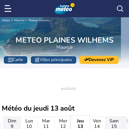
Météo
Maurice
Plaines Wilhems
METEO PLAINES WILHEMS
Maurice
Carte
Villes principales
Devenez VIP
Météo du
jeudi 13 août
Dim
Lun
Mar
Mer
Jeu
Ven
Sam
9
10
11
12
13
14
15