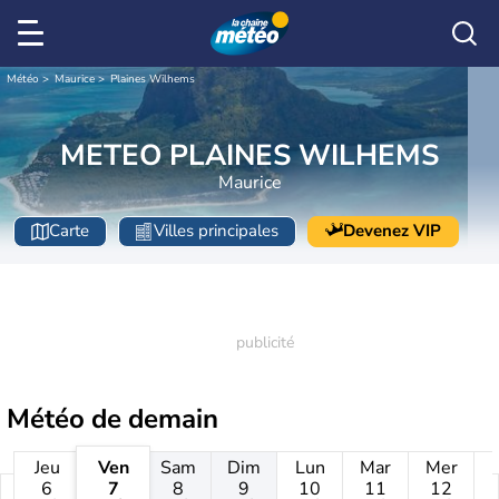
Météo
Maurice
Plaines Wilhems
METEO PLAINES WILHEMS
Maurice
Carte
Villes principales
Devenez VIP
Météo de
demain
Jeu
Ven
Sam
Dim
Lun
Mar
Mer
6
7
8
9
10
11
12