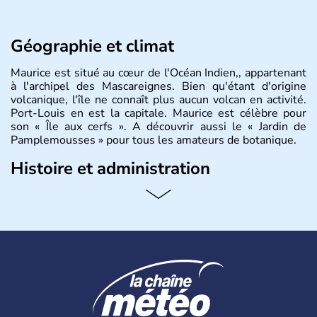
Géographie et climat
Maurice est situé au cœur de l'Océan Indien,, appartenant
à l'archipel des Mascareignes. Bien qu'étant d'origine
volcanique, l'île ne connaît plus aucun volcan en activité.
Port-Louis en est la capitale. Maurice est célèbre pour
son « Île aux cerfs ». A découvrir aussi le « Jardin de
Pamplemousses » pour tous les amateurs de botanique.
Histoire et administration
Le rhum et la bière font partie des traditions de l’
ïle
Maurice
. Les
Mauriciens,
au nombre d’1,3 million
d’habitants, et dansent volontiers au son du sega. L’un
des symboles de l’île, c’est le
dodo
, ce fameux oiseau
aujourd’hui disparu, également appelé dronte de
Maurice… qui aurait inspiré
Lewis Caroll
pour « Alice au
Pays des Merveilles ».