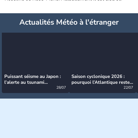
Actualités Météo à l'étranger
Puissant séisme au Japon :
Saison cyclonique 2026 :
l’alerte au tsunami
pourquoi l’Atlantique reste
désormais levée
28/07
très calme à ce stade ?
22/07