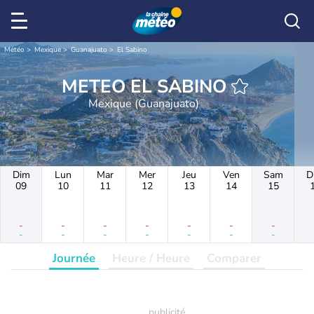
Météo
Mexique
Guanajuato
El Sabino
METEO EL SABINO
Mexique (Guanajuato)
Dim
Lun
Mar
Mer
Jeu
Ven
Sam
D
09
10
11
12
13
14
15
-
-
-
-
-
-
-
-
-
-
-
-
-
-
Journée
Heure / Heure
Comparer