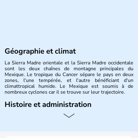
Géographie et climat
La Sierra Madre orientale et la Sierra Madre occidentale
sont les deux chaînes de montagne principales du
Mexique. Le tropique du Cancer sépare le pays en deux
zones, l'une tempérée, et l'autre bénéficiant d'un
climattropical humide. Le Mexique est soumis à de
nombreux cyclones car il se trouve sur leur trajectoire.
Histoire et administration
Bordé au Sud par le Guatemala et le Belize, le Mexique
est aujourd'hui la douzième puissance mondiale. Sa
capitale est Mexico. Pétrole et gaz dont partie des
ressources naturelles propres au Mexique. Le secteur