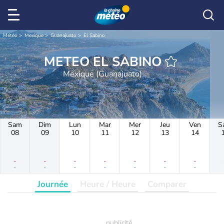
Météo
Mexique
Guanajuato
El Sabino
METEO EL SABINO
Mexique (Guanajuato)
Sam
Dim
Lun
Mar
Mer
Jeu
Ven
S
08
09
10
11
12
13
14
-
-
-
-
-
-
-
-
-
-
-
-
-
-
Journée
Heure / Heure
Comparer