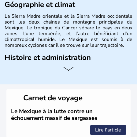
Géographie et climat
La Sierra Madre orientale et la Sierra Madre occidentale
sont les deux chaînes de montagne principales du
Mexique. Le tropique du Cancer sépare le pays en deux
zones, l'une tempérée, et l'autre bénéficiant d'un
climattropical humide. Le Mexique est soumis à de
nombreux cyclones car il se trouve sur leur trajectoire.
Histoire et administration
Bordé au Sud par le Guatemala et le Belize, le Mexique
est aujourd'hui la douzième puissance mondiale. Sa
capitale est Mexico. Pétrole et gaz dont partie des
ressources naturelles propres au Mexique. Le secteur
tertiaire représente près de 70% du Produit Intérieur
Carnet de voyage
Brut.
Le Mexique à la lutte contre un
échouement massif de sargasses
Lire l'article