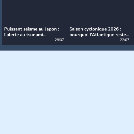
Puissant séisme au Japon :
Saison cyclonique 2026 :
l’alerte au tsunami
pourquoi l’Atlantique reste
désormais levée
28/07
très calme à ce stade ?
22/07