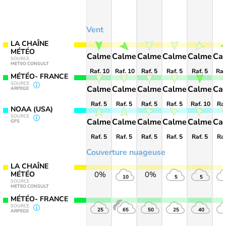
Vent
LA CHAÎNE
MÉTÉO
Calme
Calme
Calme
Calme
Calme
Ca
SOURCE
METEO CONSULT
Raf. 10
Raf. 10
Raf. 5
Raf. 5
Raf. 5
Raf
MÉTÉO- FRANCE
SOURCE
Calme
Calme
Calme
Calme
Calme
Ca
ARPEGE
Raf. 5
Raf. 5
Raf. 5
Raf. 5
Raf. 10
Raf
NOAA (USA)
SOURCE
Calme
Calme
Calme
Calme
Calme
Ca
GFS
Raf. 5
Raf. 5
Raf. 5
Raf. 5
Raf. 5
Raf
Couverture nuageuse
LA CHAÎNE
MÉTÉO
0%
0%
10
5
5
SOURCE
METEO CONSULT
MÉTÉO- FRANCE
SOURCE
25
65
50
25
40
ARPEGE