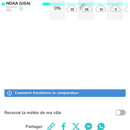
NOAA (USA)
0%
SOURCE
35
95
30
5
GFS
Comment fonctionne le comparateur
Recevoir la météo de ma ville
Partager