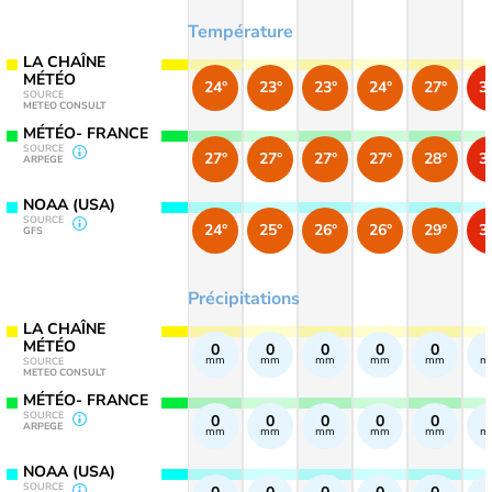
Température
LA CHAÎNE
MÉTÉO
24°
23°
23°
24°
27°
3
SOURCE
METEO CONSULT
MÉTÉO- FRANCE
SOURCE
27°
27°
27°
27°
28°
3
ARPEGE
NOAA (USA)
SOURCE
24°
25°
26°
26°
29°
3
GFS
Précipitations
LA CHAÎNE
MÉTÉO
0
0
0
0
0
mm
mm
mm
mm
mm
m
SOURCE
METEO CONSULT
MÉTÉO- FRANCE
SOURCE
0
0
0
0
0
ARPEGE
mm
mm
mm
mm
mm
m
NOAA (USA)
SOURCE