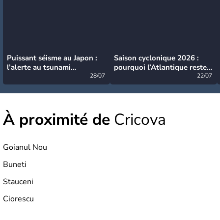
Puissant séisme au Japon :
Saison cyclonique 2026 :
l’alerte au tsunami
pourquoi l’Atlantique reste
désormais levée
28/07
très calme à ce stade ?
22/07
À proximité de
Cricova
Goianul Nou
Buneti
Stauceni
Ciorescu