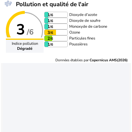
Pollution et qualité de l'air
Dioxyde d'azote
1
/6
Dioxyde de soufre
1
/6
3
Monoxyde de carbone
1
/6
/6
Ozone
3
/6
Particules fines
2
/6
Indice pollution
Poussières
1
/6
Dégradé
Données établies par
Copernicus AMS(2026)