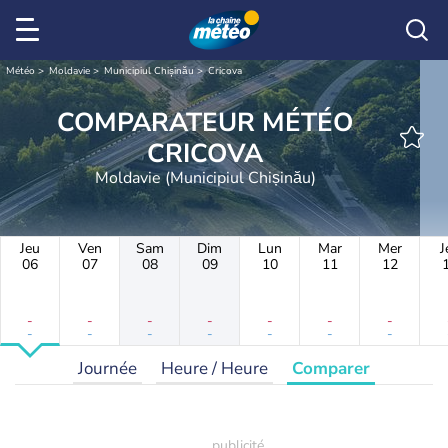
Météo
Moldavie
Municipiul Chișinău
Cricova
COMPARATEUR MÉTÉO
CRICOVA
Moldavie (Municipiul Chișinău)
Jeu
Ven
Sam
Dim
Lun
Mar
Mer
J
06
07
08
09
10
11
12
-
-
-
-
-
-
-
-
-
-
-
-
-
-
Journée
Heure / Heure
Comparer