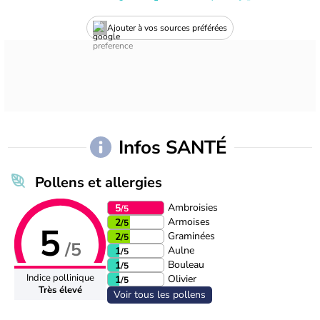
Ajouter à vos sources préférées
Infos SANTÉ
Pollens et allergies
Ambroisies
5
/5
Armoises
2
/5
5
Graminées
2
/5
/5
Aulne
1
/5
Bouleau
1
/5
Indice pollinique
Olivier
1
/5
Très élevé
Voir tous les pollens