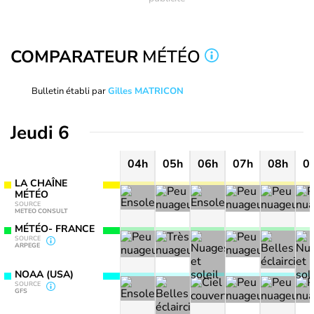
COMPARATEUR
MÉTÉO
Bulletin établi par
Gilles MATRICON
Jeudi 6
04h
05h
06h
07h
08h
0
LA CHAÎNE
MÉTÉO
SOURCE
METEO CONSULT
MÉTÉO- FRANCE
SOURCE
ARPEGE
NOAA (USA)
SOURCE
GFS