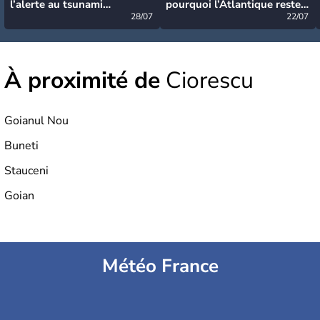
l’alerte au tsunami
pourquoi l’Atlantique reste
désormais levée
28/07
très calme à ce stade ?
22/07
À proximité de
Ciorescu
Goianul Nou
Buneti
Stauceni
Goian
Météo France