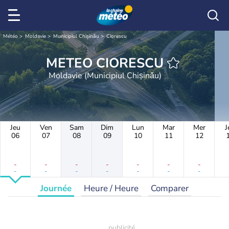
Météo
Moldavie
Municipiul Chișinău
Ciorescu
METEO CIORESCU
Moldavie (Municipiul Chișinău)
Jeu
Ven
Sam
Dim
Lun
Mar
Mer
J
06
07
08
09
10
11
12
-
-
-
-
-
-
-
-
-
-
-
-
-
-
Journée
Heure / Heure
Comparer