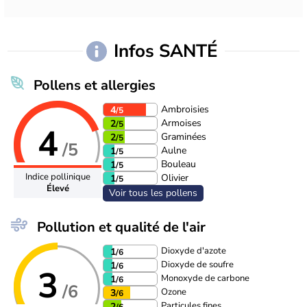
Infos SANTÉ
Pollens et allergies
Ambroisies
4
/5
Armoises
2
/5
4
Graminées
2
/5
/5
Aulne
1
/5
Bouleau
1
/5
Indice pollinique
Olivier
1
/5
Élevé
Voir tous les pollens
Pollution et qualité de l'air
Dioxyde d'azote
1
/6
Dioxyde de soufre
1
/6
3
Monoxyde de carbone
1
/6
/6
Ozone
3
/6
Particules fines
2
/6