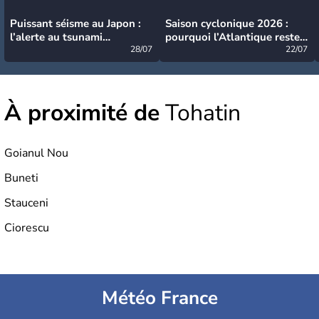
Puissant séisme au Japon :
Saison cyclonique 2026 :
l’alerte au tsunami
pourquoi l’Atlantique reste
désormais levée
28/07
très calme à ce stade ?
22/07
À proximité de
Tohatin
Goianul Nou
Buneti
Stauceni
Ciorescu
Météo France