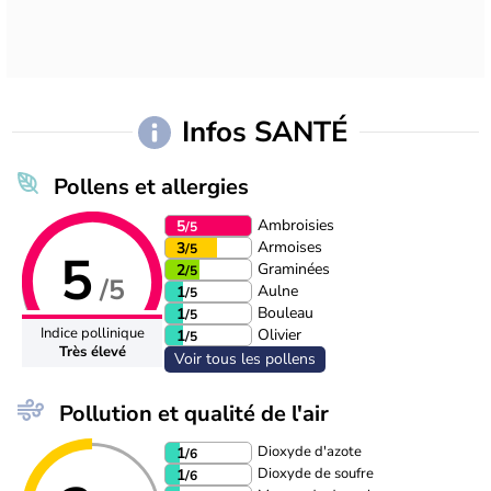
Infos SANTÉ
Pollens et allergies
Ambroisies
5
/5
Armoises
3
/5
5
Graminées
2
/5
/5
Aulne
1
/5
Bouleau
1
/5
Indice pollinique
Olivier
1
/5
Très élevé
Voir tous les pollens
Pollution et qualité de l'air
Dioxyde d'azote
1
/6
Dioxyde de soufre
1
/6