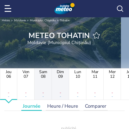
Météo
Moldavie
Municipiul Chișinău
Tohatin
METEO TOHATIN
Moldavie (Municipiul Chișinău)
Jeu
Ven
Sam
Dim
Lun
Mar
Mer
J
06
07
08
09
10
11
12
-
-
-
-
-
-
-
-
-
-
-
-
-
-
Journée
Heure / Heure
Comparer