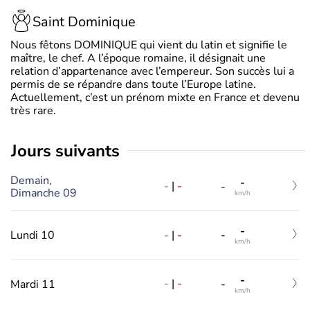
Saint Dominique
Nous fêtons DOMINIQUE qui vient du latin et signifie le
maître, le chef. A l’époque romaine, il désignait une
relation d’appartenance avec l’empereur. Son succès lui a
permis de se répandre dans toute l’Europe latine.
Actuellement, c’est un prénom mixte en France et devenu
très rare.
jours suivants
Demain,
-
-
|
-
-
Dimanche 09
km/h
-
-
|
-
Lundi 10
-
km/h
-
-
|
-
Mardi 11
-
km/h