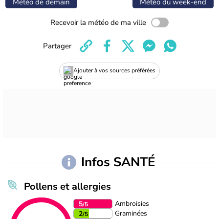
Météo de demain
Météo du week-end
Recevoir la météo de ma ville
Partager
Ajouter à vos sources préférées
Infos SANTÉ
Pollens et allergies
Ambroisies
5
/5
Graminées
2
/5