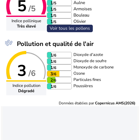
5
Aulne
1
/5
/5
Armoises
1
/5
Bouleau
1
/5
Indice pollinique
Olivier
1
/5
Très élevé
Voir tous les pollens
Pollution et qualité de l'air
Dioxyde d'azote
1
/6
Dioxyde de soufre
1
/6
3
Monoxyde de carbone
1
/6
/6
Ozone
3
/6
Particules fines
2
/6
Indice pollution
Poussières
1
/6
Dégradé
Données établies par
Copernicus AMS(2026)