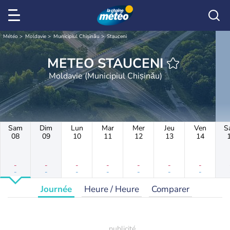
Météo
Moldavie
Municipiul Chișinău
Stauceni
METEO STAUCENI
Moldavie (Municipiul Chișinău)
Sam
Dim
Lun
Mar
Mer
Jeu
Ven
S
08
09
10
11
12
13
14
-
-
-
-
-
-
-
-
-
-
-
-
-
-
Journée
Heure / Heure
Comparer