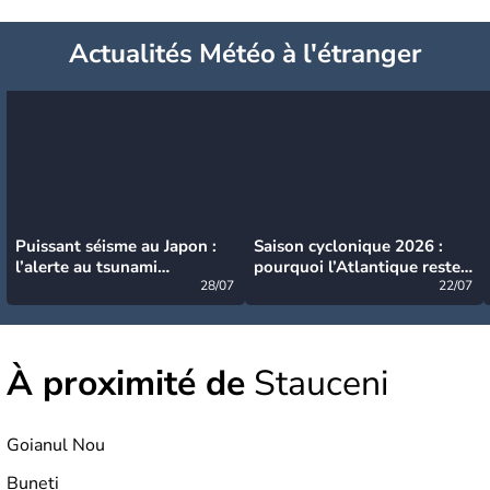
Actualités Météo à l'étranger
Puissant séisme au Japon :
Saison cyclonique 2026 :
l’alerte au tsunami
pourquoi l’Atlantique reste
désormais levée
28/07
très calme à ce stade ?
22/07
À proximité de
Stauceni
Goianul Nou
Buneti