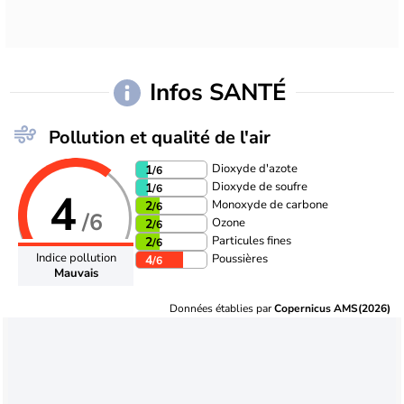
Infos SANTÉ
Pollution et qualité de l'air
Dioxyde d'azote
1
/6
Dioxyde de soufre
1
/6
4
Monoxyde de carbone
2
/6
/6
Ozone
2
/6
Particules fines
2
/6
Indice pollution
Poussières
4
/6
Mauvais
Données établies par
Copernicus AMS(2026)