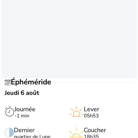
Éphéméride
Jeudi 6 août
Journée
Lever
-1 min
05h53
Dernier
Coucher
quartier de Lune
18h35