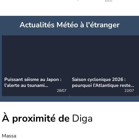
km/h
Actualités Météo à l'étranger
Puissant séisme au Japon :
Saison cyclonique 2026 :
l’alerte au tsunami
pourquoi l’Atlantique reste
désormais levée
28/07
très calme à ce stade ?
22/07
À proximité de
Diga
Massa