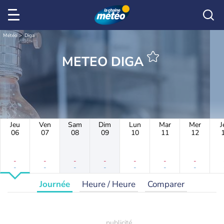
Météo
Diga
METEO DIGA
Jeu
Ven
Sam
Dim
Lun
Mar
Mer
J
06
07
08
09
10
11
12
-
-
-
-
-
-
-
-
-
-
-
-
-
-
Journée
Heure / Heure
Comparer