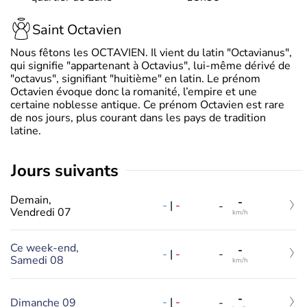
Saint Octavien
Nous fêtons les OCTAVIEN. Il vient du latin "Octavianus",
qui signifie "appartenant à Octavius", lui-même dérivé de
"octavus", signifiant "huitième" en latin. Le prénom
Octavien évoque donc la romanité, l’empire et une
certaine noblesse antique. Ce prénom Octavien est rare
de nos jours, plus courant dans les pays de tradition
latine.
jours suivants
Demain,
-
-
|
-
-
Vendredi 07
km/h
Ce week-end,
-
-
|
-
-
Samedi 08
km/h
-
-
|
-
Dimanche 09
-