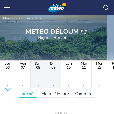
Météo
Nigéria
Borno
Déloum
METEO DÉLOUM
Nigéria (Borno)
Jeu
Ven
Sam
Dim
Lun
Mar
Mer
J
06
07
08
09
10
11
12
-
-
-
-
-
-
-
-
-
-
-
-
-
-
Journée
Heure / Heure
Comparer