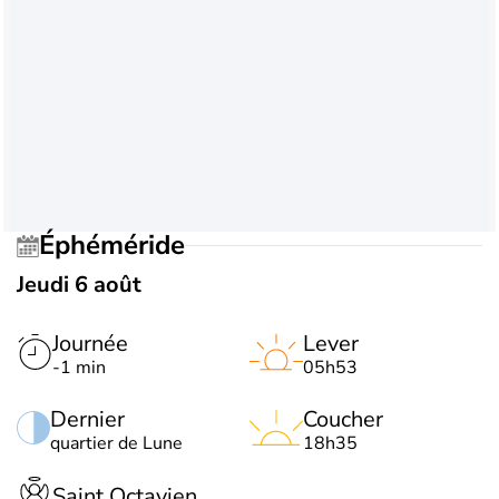
Éphéméride
Jeudi 6 août
Journée
Lever
-1 min
05h53
Dernier
Coucher
quartier de Lune
18h35
Saint Octavien