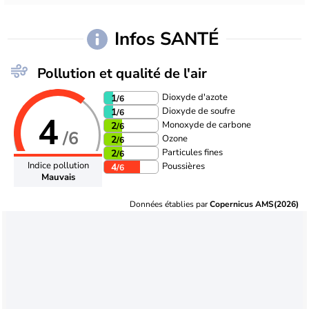
Infos SANTÉ
Pollution et qualité de l'air
Dioxyde d'azote
1
/6
Dioxyde de soufre
1
/6
4
Monoxyde de carbone
2
/6
/6
Ozone
2
/6
Particules fines
2
/6
Indice pollution
Poussières
4
/6
Mauvais
Données établies par
Copernicus AMS(2026)