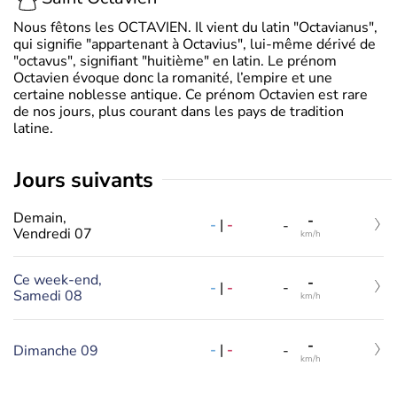
Nous fêtons les OCTAVIEN. Il vient du latin "Octavianus",
qui signifie "appartenant à Octavius", lui-même dérivé de
"octavus", signifiant "huitième" en latin. Le prénom
Octavien évoque donc la romanité, l’empire et une
certaine noblesse antique. Ce prénom Octavien est rare
de nos jours, plus courant dans les pays de tradition
latine.
jours suivants
Demain,
-
-
|
-
-
Vendredi 07
km/h
Ce week-end,
-
-
|
-
-
Samedi 08
km/h
-
-
|
-
Dimanche 09
-
km/h