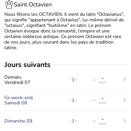
Saint Octavien
Nous fêtons les OCTAVIEN. Il vient du latin "Octavianus",
qui signifie "appartenant à Octavius", lui-même dérivé de
"octavus", signifiant "huitième" en latin. Le prénom
Octavien évoque donc la romanité, l’empire et une
certaine noblesse antique. Ce prénom Octavien est rare
de nos jours, plus courant dans les pays de tradition
latine.
jours suivants
Demain,
-
-
|
-
-
Vendredi 07
km/h
Ce week-end,
-
-
|
-
-
Samedi 08
km/h
-
-
|
-
Dimanche 09
-
km/h