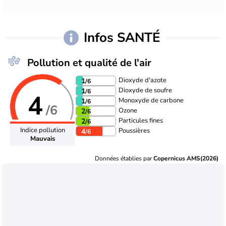
Infos SANTÉ
Pollution et qualité de l'air
Dioxyde d'azote
1
/6
Dioxyde de soufre
1
/6
4
Monoxyde de carbone
1
/6
/6
Ozone
2
/6
Particules fines
2
/6
Indice pollution
Poussières
4
/6
Mauvais
Données établies par
Copernicus AMS(2026)