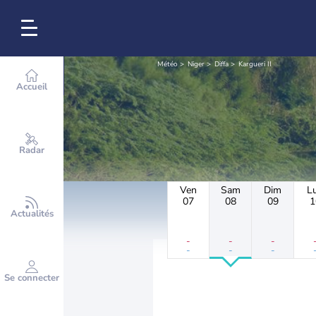
Météo
Niger
Diffa
Kargueri II
Accueil
Radar
Ven
Sam
Dim
L
07
08
09
1
Actualités
-
-
-
-
-
-
Se connecter