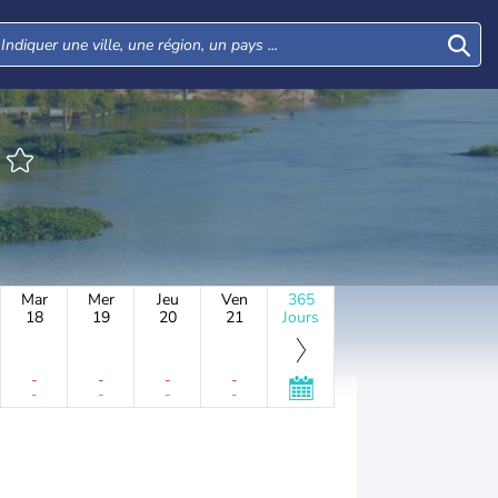
Mar
Mer
Jeu
Ven
365
18
19
20
21
Jours
-
-
-
-
-
-
-
-