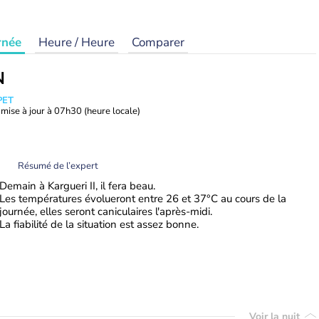
rnée
Heure / Heure
Comparer
N
PET
mise à jour à
07h30
(heure locale)
Résumé de l’expert
Demain à Kargueri II, il fera beau.
Les températures évolueront entre 26 et 37°C au cours de la
journée, elles seront caniculaires l'après-midi.
La fiabilité de la situation est assez bonne.
Voir la nuit