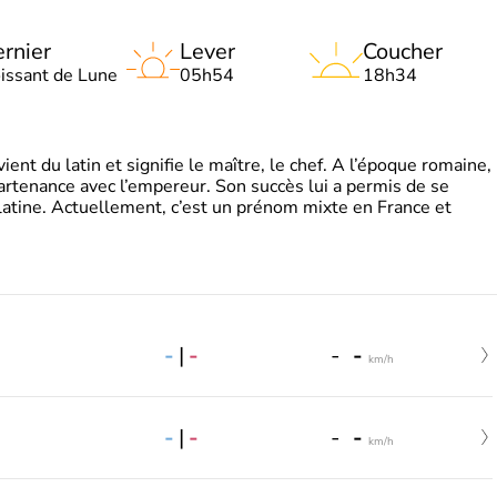
rnier
Lever
Coucher
oissant de Lune
05h54
18h34
t du latin et signifie le maître, le chef. A l’époque romaine,
partenance avec l’empereur. Son succès lui a permis de se
latine. Actuellement, c’est un prénom mixte en France et
-
|
-
-
-
km/h
-
|
-
-
-
km/h