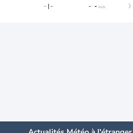
-
|
-
-
-
km/h
Actualités Météo à l'étranger