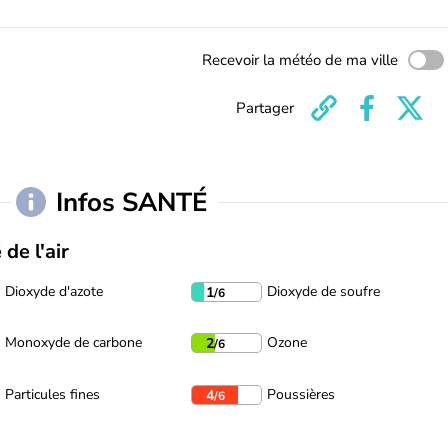
Recevoir la météo de ma ville
Partager
Infos SANTÉ
 de l'air
Dioxyde d'azote
Dioxyde de soufre
1
/6
Monoxyde de carbone
Ozone
2
/6
Particules fines
Poussières
4
/6