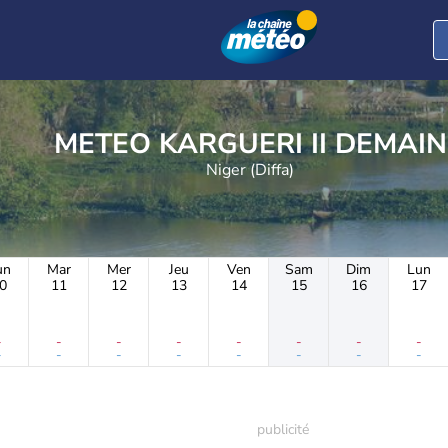
METEO KARGUERI II DEMAIN
Niger (Diffa)
un
Mar
Mer
Jeu
Ven
Sam
Dim
Lun
0
11
12
13
14
15
16
17
-
-
-
-
-
-
-
-
-
-
-
-
-
-
-
-