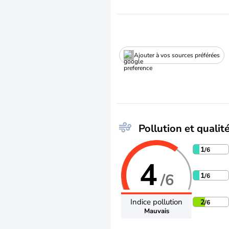
Ajouter à vos sources préférées
Pollution et qualité
1
/6
4
/6
1
/6
Indice pollution
2
/6
Mauvais