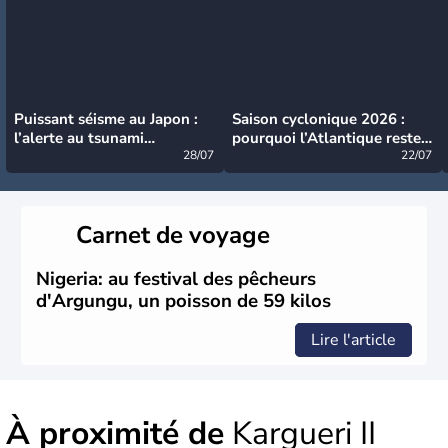
Puissant séisme au Japon :
Saison cyclonique 2026 :
l’alerte au tsunami
pourquoi l’Atlantique reste
désormais levée
28/07
très calme à ce stade ?
22/07
Carnet de voyage
Nigeria: au festival des pêcheurs
d'Argungu, un poisson de 59 kilos
Lire l'article
À proximité de
Kargueri II