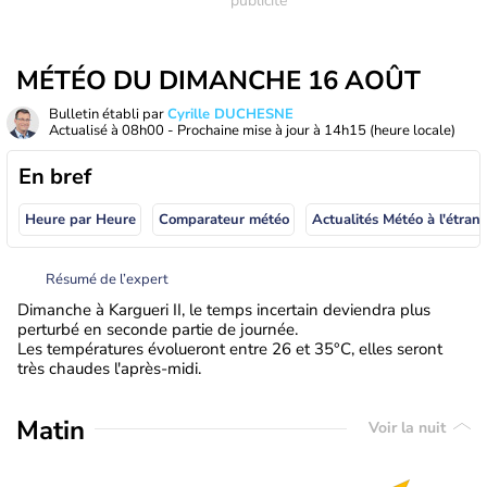
MÉTÉO DU DIMANCHE 16 AOÛT
Bulletin établi par
Cyrille DUCHESNE
Actualisé à
08h00
- Prochaine mise à jour à
14h15
(heure locale)
En bref
Heure par Heure
Comparateur météo
Actualités Météo à
Résumé de l’expert
Dimanche à Kargueri II, le temps incertain deviendra plus
perturbé en seconde partie de journée.
Les températures évolueront entre 26 et 35°C, elles seront
très chaudes l'après-midi.
Matin
Voir la nuit