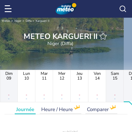
Météo
Niger
Diffa
Kargueri II
METEO KARGUERI II
Niger (Diffa)
Dim
Lun
Mar
Mer
Jeu
Ven
Sam
D
09
10
11
12
13
14
15
-
-
-
-
-
-
-
-
-
-
-
-
-
-
Journée
Heure / Heure
Comparer