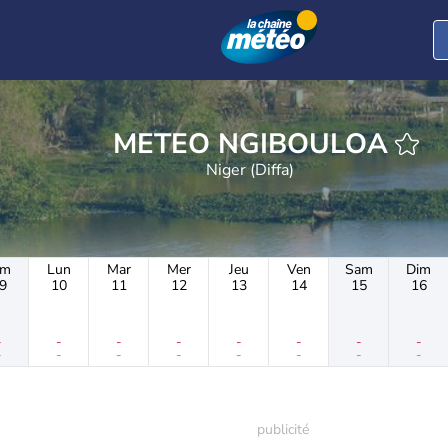
METEO NGIBOULOA
Niger (Diffa)
im
Lun
Mar
Mer
Jeu
Ven
Sam
Dim
9
10
11
12
13
14
15
16
-
-
-
-
-
-
-
-
-
-
-
-
-
-
-
-