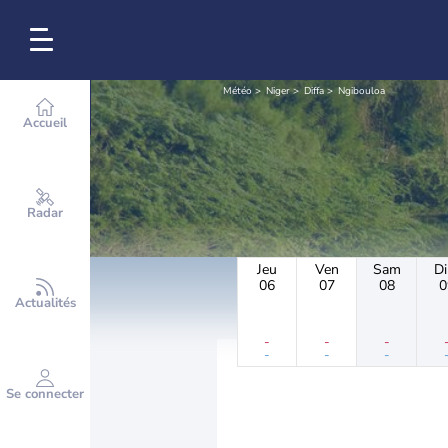
Météo
Niger
Diffa
Ngibouloa
Accueil
Radar
Jeu
Ven
Sam
D
06
07
08
0
Actualités
-
-
-
-
-
-
Se connecter