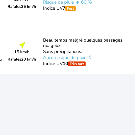
Risque de pluie
60 %
Rafales
35 km/h
Indice UV
7
Fort
Beau temps malgré quelques passages
nuageux.
Sans précipitations.
15 km/h
Aucun risque de pluie
Rafales
20 km/h
du
Indice UV
10
Très fort