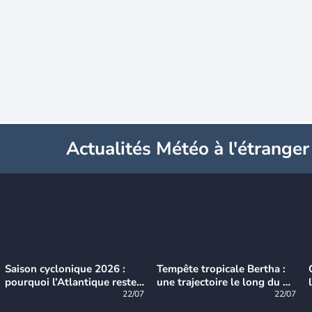
Actualités Météo à l'étranger
Saison cyclonique 2026 :
Tempête tropicale Bertha :
pourquoi l’Atlantique reste
une trajectoire le long du du
très calme à ce stade ?
22/07
littoral américain
22/07