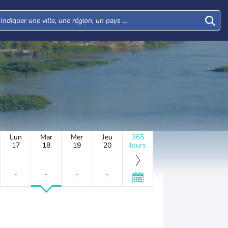
Lun
Mar
Mer
Jeu
365
17
18
19
20
Jours
-
-
-
-
-
-
-
-