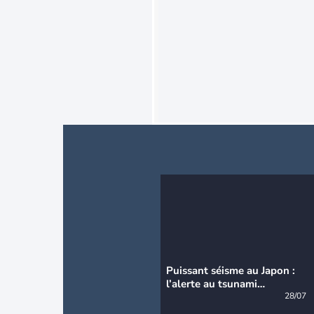
Puissant séisme au Japon :
l’alerte au tsunami
désormais levée
28/07