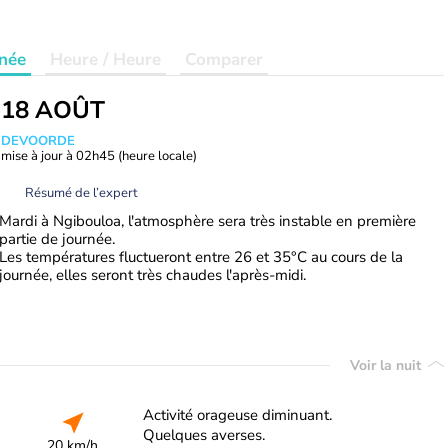
née
Heure / Heure
Comparer
 18 AOÛT
ANDEVOORDE
mise à jour à
02h45
(heure locale)
Résumé de l’expert
Mardi à Ngibouloa, l'atmosphère sera très instable en première
partie de journée.
Les températures fluctueront entre 26 et 35°C au cours de la
journée, elles seront très chaudes l'après-midi.
Voir la nuit
Activité orageuse diminuant.
Quelques averses.
20 km/h