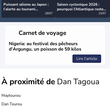
Puissant séisme au Japon :
Saison cyclonique 2026 :
l’alerte au tsunami
pourquoi l’Atlantique reste
désormais levée
28/07
très calme à ce stade ?
22/07
Carnet de voyage
Nigeria: au festival des pêcheurs
d'Argungu, un poisson de 59 kilos
Lire l'article
À proximité de
Dan Tagoua
Maytourou
Dan Tourou