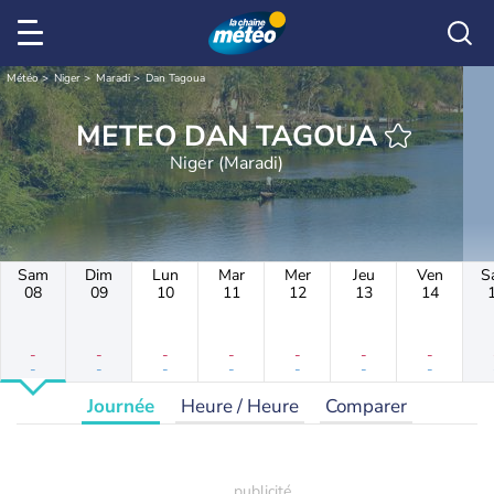
Météo
Niger
Maradi
Dan Tagoua
METEO DAN TAGOUA
Niger (Maradi)
Sam
Dim
Lun
Mar
Mer
Jeu
Ven
S
08
09
10
11
12
13
14
-
-
-
-
-
-
-
-
-
-
-
-
-
-
Journée
Heure / Heure
Comparer