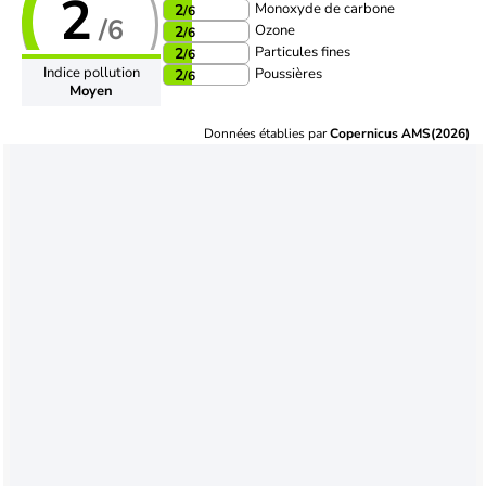
2
Monoxyde de carbone
2
/6
/6
Ozone
2
/6
Particules fines
2
/6
Indice pollution
Poussières
2
/6
Moyen
Données établies par
Copernicus AMS(2026)