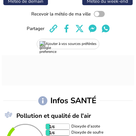
Météo de demain
Météo du week-end
Recevoir la météo de ma ville
Partager
Ajouter à vos sources préférées
Infos SANTÉ
Pollution et qualité de l'air
Dioxyde d'azote
1
/6
Dioxyde de soufre
1
/6