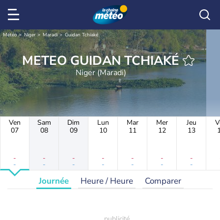
Météo
Niger
Maradi
Guidan Tchiaké
METEO GUIDAN TCHIAKÉ
Niger (Maradi)
Ven
Sam
Dim
Lun
Mar
Mer
Jeu
V
07
08
09
10
11
12
13
-
-
-
-
-
-
-
-
-
-
-
-
-
-
Journée
Heure / Heure
Comparer