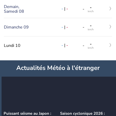
Demain,
-
-
|
-
-
Samedi 08
km/h
-
-
|
-
Dimanche 09
-
km/h
-
-
|
-
Lundi 10
-
km/h
Actualités Météo à l'étranger
Puissant séisme au Japon :
Saison cyclonique 2026 :