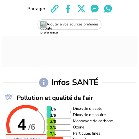
Partager
Ajouter à vos sources préférées
Infos SANTÉ
Pollution et qualité de l'air
Dioxyde d'azote
1
/6
Dioxyde de soufre
1
/6
4
Monoxyde de carbone
2
/6
/6
Ozone
2
/6
Particules fines
2
/6