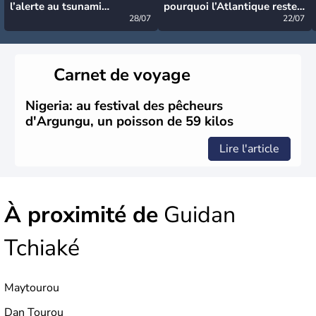
l’alerte au tsunami
pourquoi l’Atlantique reste
désormais levée
28/07
très calme à ce stade ?
22/07
Carnet de voyage
Nigeria: au festival des pêcheurs
d'Argungu, un poisson de 59 kilos
Lire l'article
À proximité de
Guidan
Tchiaké
Maytourou
Dan Tourou