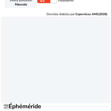
Indice pollution
Poussières
4
/6
Mauvais
Données établies par
Copernicus AMS(2026)
Éphéméride