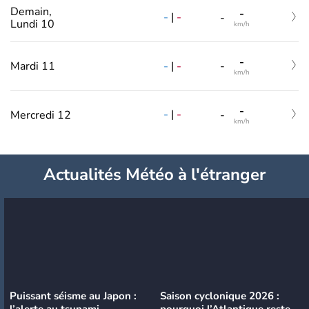
Demain,
-
-
|
-
-
Lundi 10
km/h
-
-
|
-
Mardi 11
-
km/h
-
-
|
-
Mercredi 12
-
km/h
Actualités Météo à l'étranger
Puissant séisme au Japon :
Saison cyclonique 2026 :
l’alerte au tsunami
pourquoi l’Atlantique reste