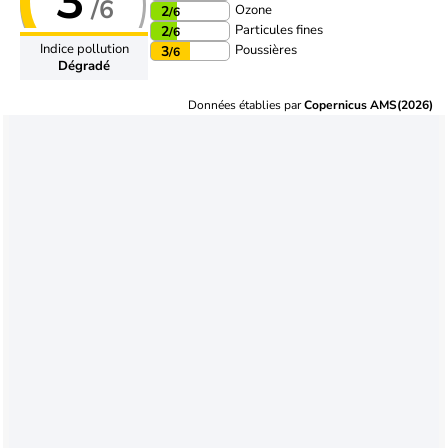
3
/6
Ozone
2
/6
Particules fines
2
/6
Indice pollution
Poussières
3
/6
Dégradé
Données établies par
Copernicus AMS(2026)