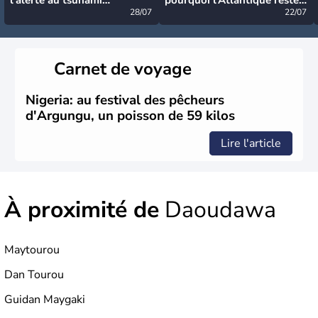
désormais levée
28/07
très calme à ce stade ?
22/07
Carnet de voyage
Nigeria: au festival des pêcheurs
d'Argungu, un poisson de 59 kilos
Lire l'article
À proximité de
Daoudawa
Maytourou
Dan Tourou
Guidan Maygaki