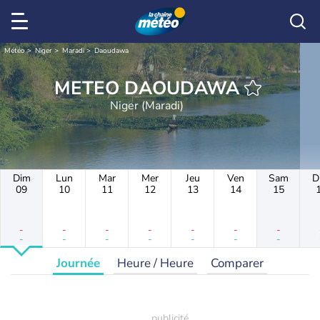
Météo
Niger
Maradi
Daoudawa
METEO DAOUDAWA
Niger (Maradi)
Dim
Lun
Mar
Mer
Jeu
Ven
Sam
D
09
10
11
12
13
14
15
-
-
-
-
-
-
-
-
-
-
-
-
-
-
Journée
Heure / Heure
Comparer