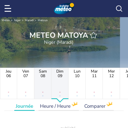
Météo
Niger
Maradi
Matoya
METEO MATOYA
Niger (Maradi)
Jeu
Ven
Sam
Dim
Lun
Mar
Mer
J
06
07
08
09
10
11
12
-
-
-
-
-
-
-
-
-
-
-
-
-
-
Journée
Heure / Heure
Comparer