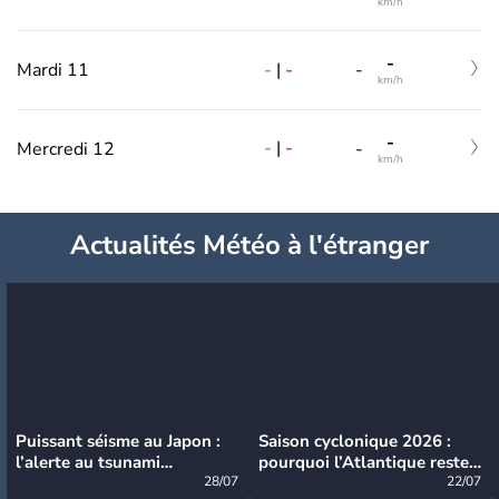
km/h
-
-
|
-
Mardi 11
-
km/h
-
-
|
-
Mercredi 12
-
km/h
Actualités Météo à l'étranger
Puissant séisme au Japon :
Saison cyclonique 2026 :
l’alerte au tsunami
pourquoi l’Atlantique reste
désormais levée
28/07
très calme à ce stade ?
22/07