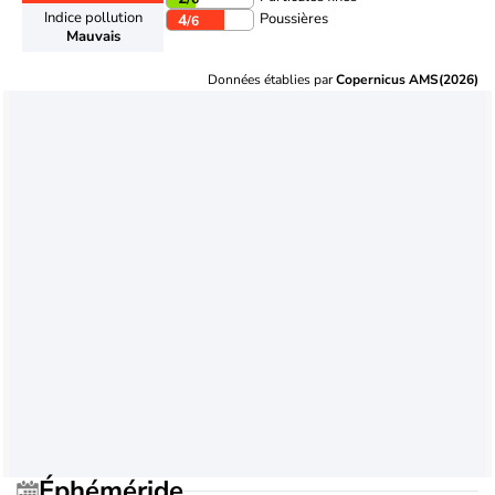
Indice pollution
Poussières
4
/6
Mauvais
Données établies par
Copernicus AMS(2026)
Éphéméride