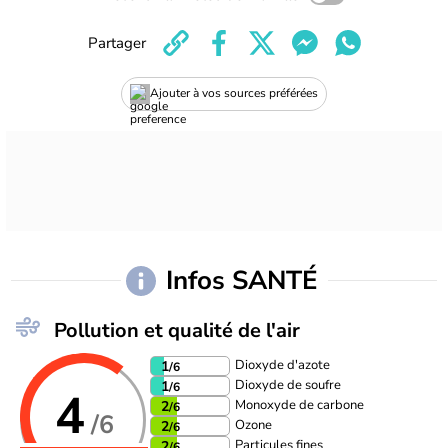
Partager
Ajouter à vos sources préférées
Infos SANTÉ
Pollution et qualité de l'air
Dioxyde d'azote
1
/6
Dioxyde de soufre
1
/6
4
Monoxyde de carbone
2
/6
/6
Ozone
2
/6
Particules fines
2
/6