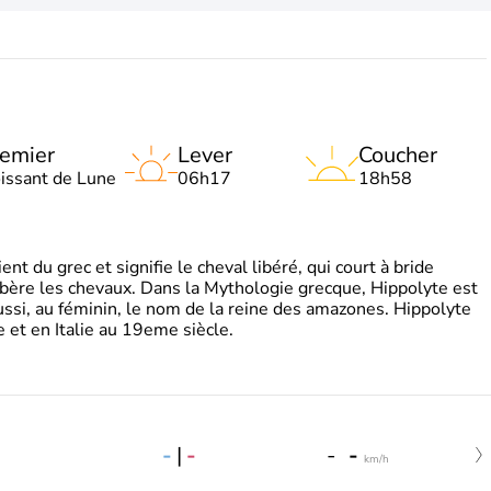
emier
Lever
Coucher
oissant de Lune
06h17
18h58
t du grec et signifie le cheval libéré, qui court à bride
libère les chevaux. Dans la Mythologie grecque, Hippolyte est
aussi, au féminin, le nom de la reine des amazones. Hippolyte
 et en Italie au 19eme siècle.
-
|
-
-
-
km/h