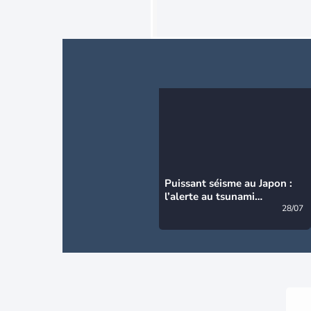
Puissant séisme au Japon :
l’alerte au tsunami
désormais levée
28/07