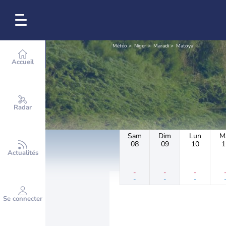
Météo
Niger
Maradi
Matoya
Accueil
Radar
Sam
Dim
Lun
M
08
09
10
1
Actualités
-
-
-
-
-
-
Se connecter