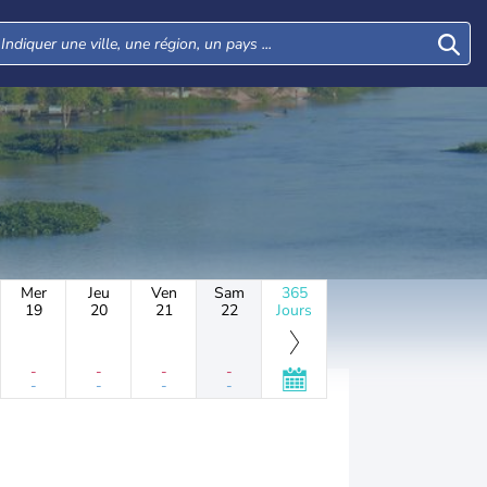
Mer
Jeu
Ven
Sam
365
19
20
21
22
Jours
-
-
-
-
-
-
-
-