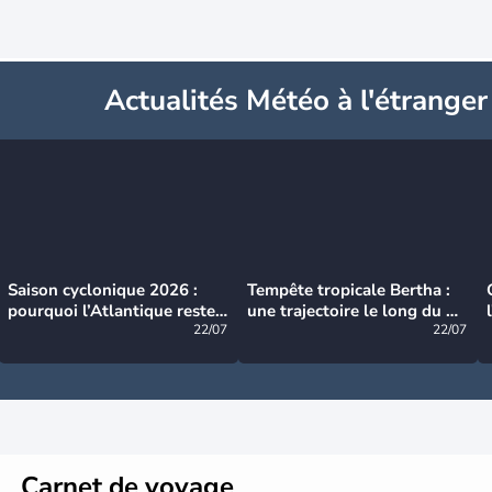
Actualités Météo à l'étranger
Saison cyclonique 2026 :
Tempête tropicale Bertha :
pourquoi l’Atlantique reste
une trajectoire le long du du
très calme à ce stade ?
22/07
littoral américain
22/07
Carnet de voyage