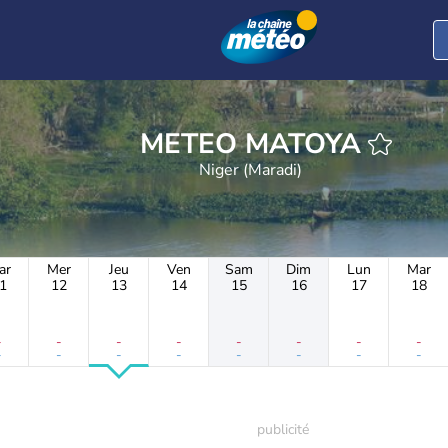
METEO MATOYA
Niger (Maradi)
ar
Mer
Jeu
Ven
Sam
Dim
Lun
Mar
1
12
13
14
15
16
17
18
-
-
-
-
-
-
-
-
-
-
-
-
-
-
-
-