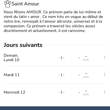
Saint Amour
Nous fêtons AMOUR. Ce prénom parle de lui-même et
vient du latin « amor . Ce nom très en vogue au début de
notre ère, renvoyait à l’amour altruiste, universel et à la
compassion. Ce prénom a traversé les siècles assez
discrètement et actuellement, il est rarissime.
jours suivants
Demain,
-
-
|
-
-
Lundi 10
km/h
-
-
|
-
Mardi 11
-
km/h
-
-
|
-
Mercredi 12
-
km/h