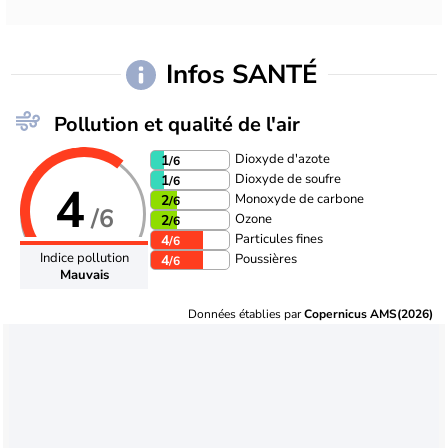
Infos SANTÉ
Pollution et qualité de l'air
Dioxyde d'azote
1
/6
Dioxyde de soufre
1
/6
4
Monoxyde de carbone
2
/6
/6
Ozone
2
/6
Particules fines
4
/6
Indice pollution
Poussières
4
/6
Mauvais
Données établies par
Copernicus AMS(2026)