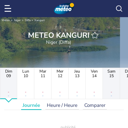
Météo
Niger
Diffa
Kanguri
METEO KANGURI
Niger (Diffa)
Dim
Lun
Mar
Mer
Jeu
Ven
Sam
D
09
10
11
12
13
14
15
-
-
-
-
-
-
-
-
-
-
-
-
-
-
Journée
Heure / Heure
Comparer