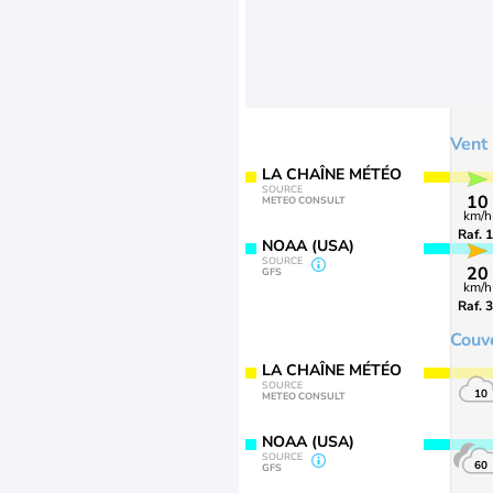
Vent
LA CHAÎNE MÉTÉO
SOURCE
10
METEO CONSULT
km/h
Raf. 
NOAA (USA)
SOURCE
20
GFS
km/h
Raf. 
Couv
LA CHAÎNE MÉTÉO
SOURCE
10
METEO CONSULT
NOAA (USA)
SOURCE
60
GFS