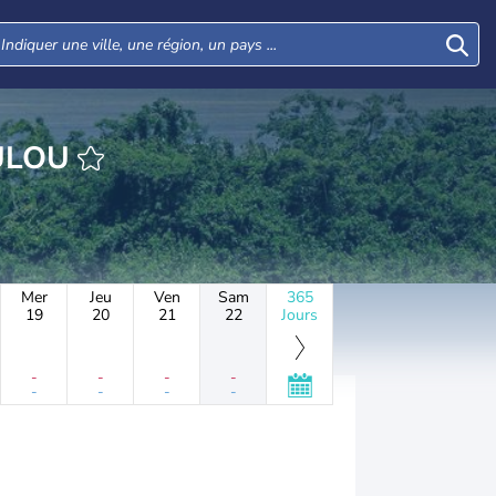
JOUGOULOU
Mer
Jeu
Ven
Sam
365
19
20
21
22
Jours
-
-
-
-
-
-
-
-