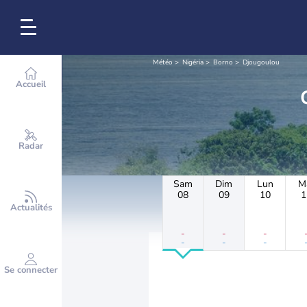
Météo
Nigéria
Borno
Djougoulou
Accueil
Radar
Sam
Dim
Lun
M
08
09
10
1
Actualités
-
-
-
-
-
-
Se connecter