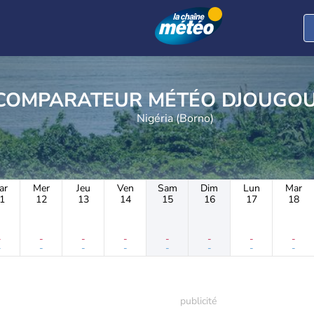
COMPARATEUR MÉTÉO D
Nigéria (Borno)
ar
Mer
Jeu
Ven
Sam
Dim
Lun
Mar
1
12
13
14
15
16
17
18
-
-
-
-
-
-
-
-
-
-
-
-
-
-
-
-