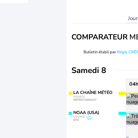
Jou
COMPARATEUR
M
Bulletin établi par
Régis CRÊ
Samedi 8
04
LA CHAÎNE MÉTÉO
SOURCE
METEO CONSULT
NOAA (USA)
SOURCE
GFS