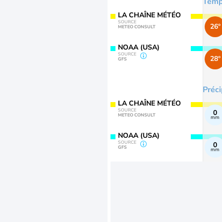
Temp
LA CHAÎNE MÉTÉO
SOURCE
26°
METEO CONSULT
NOAA (USA)
SOURCE
28°
GFS
Préci
LA CHAÎNE MÉTÉO
SOURCE
0
METEO CONSULT
mm
NOAA (USA)
SOURCE
0
GFS
mm