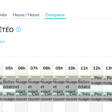
rnée
Heure / Heure
Comparer
ÉTÉO
PET
h
05h
06h
07h
08h
09h
10h
11h
12h
13