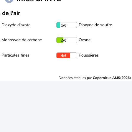
 de l'air
Dioxyde d'azote
Dioxyde de soufre
1
/6
Monoxyde de carbone
Ozone
2
/6
Particules fines
Poussières
4
/6
Données établies par
Copernicus AMS(2026)