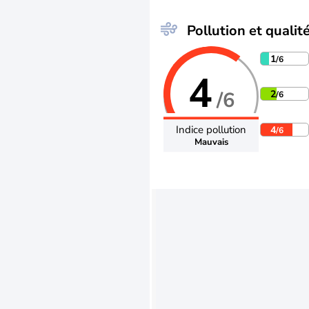
Pollution et qualité
1
/6
4
/6
2
/6
Indice pollution
4
/6
Mauvais