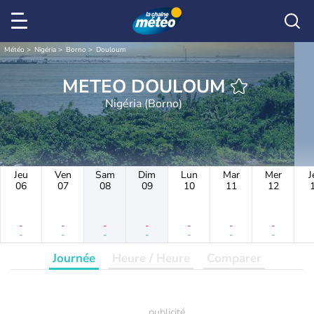
Météo
Nigéria
Borno
Douloum
METEO DOULOUM
Nigéria (Borno)
Jeu
Ven
Sam
Dim
Lun
Mar
Mer
J
06
07
08
09
10
11
12
-
-
-
-
-
-
-
-
-
-
-
-
-
-
Journée
Heure / Heure
Comparer