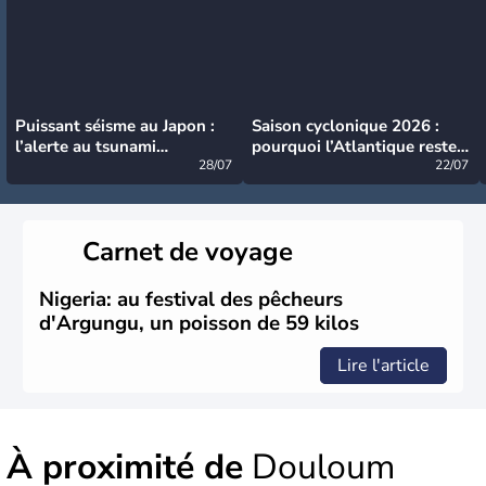
Puissant séisme au Japon :
Saison cyclonique 2026 :
l’alerte au tsunami
pourquoi l’Atlantique reste
désormais levée
28/07
très calme à ce stade ?
22/07
Carnet de voyage
Nigeria: au festival des pêcheurs
d'Argungu, un poisson de 59 kilos
Lire l'article
À proximité de
Douloum