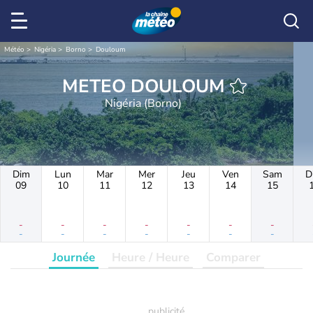
Météo
Nigéria
Borno
Douloum
METEO DOULOUM
Nigéria (Borno)
Dim
Lun
Mar
Mer
Jeu
Ven
Sam
D
09
10
11
12
13
14
15
-
-
-
-
-
-
-
-
-
-
-
-
-
-
Journée
Heure / Heure
Comparer