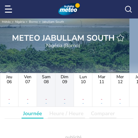
Météo
Nigéria
Borno
Jabullam South
METEO JABULLAM SOUTH
Nigéria (Borno)
Jeu
Ven
Sam
Dim
Lun
Mar
Mer
J
06
07
08
09
10
11
12
-
-
-
-
-
-
-
-
-
-
-
-
-
-
Journée
Heure / Heure
Comparer