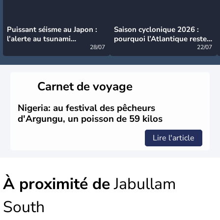
Puissant séisme au Japon :
Saison cyclonique 2026 :
l’alerte au tsunami
pourquoi l’Atlantique reste
désormais levée
28/07
très calme à ce stade ?
22/07
Carnet de voyage
Nigeria: au festival des pêcheurs
d'Argungu, un poisson de 59 kilos
Lire l'article
À proximité de
Jabullam
South