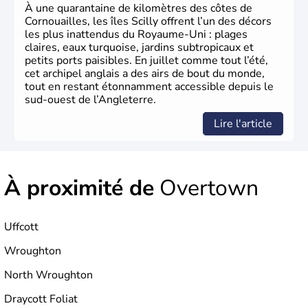
84% de la population de l’ensemble. Le pays s’est créé au
À une quarantaine de kilomètres des côtes de
Xème siècle et tient son nom des
Angles
, peuple
Cornouailles, les îles Scilly offrent l’un des décors
germanique installé sur ces terres. Première démocratie
les plus inattendus du Royaume-Uni : plages
parlementaire au monde, elle doit son développement à
claires, eaux turquoise, jardins subtropicaux et
l’essor industriel du XIXème siècle.
petits ports paisibles. En juillet comme tout l’été,
cet archipel anglais a des airs de bout du monde,
tout en restant étonnamment accessible depuis le
sud-ouest de l’Angleterre.
Lire l'article
À proximité de
Overtown
Uffcott
Wroughton
North Wroughton
Draycott Foliat