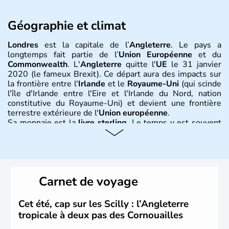
Géographie et climat
Londres
est la capitale de l’
Angleterre
. Le pays a
longtemps fait partie de l’
Union Européenne
et du
Commonwealth
. L'
Angleterre
quitte l'
UE
le 31 janvier
2020 (le fameux Brexit). Ce départ aura des impacts sur
la frontière entre l'
Irlande
et le
Royaume-Uni
(qui scinde
l'île d'Irlande entre l'Eire et l'Irlande du Nord, nation
constitutive du Royaume-Uni) et devient une frontière
terrestre extérieure de l'
Union européenne
.
Sa monnaie est la
livre sterling
. Le temps y est souvent
instable avec de nombreuses précipitations : il s’agit d’un
climat océanique tempéré. La Croix de Saint-George est
l’emblème national qui sert d’illustration au drapeau
rouge et bleu bien connu.
Carnet de voyage
Histoire et administration
L'Angleterre est l’une des quatre nations constitutives du
Cet été, cap sur les Scilly : l’Angleterre
Royaume-Uni
. Elle est peuplée de plus de 50 millions
tropicale à deux pas des Cornouailles
d’habitants, les
Anglais
, et constitue à elle seule, près de