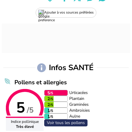
Ajouter à vos sources préférées
Infos SANTÉ
Pollens et allergies
Urticacées
5
/5
Plantain
2
/5
5
Graminées
2
/5
/5
Ambroisies
1
/5
Aulne
1
/5
Indice pollinique
Voir tous les pollens
Très élevé