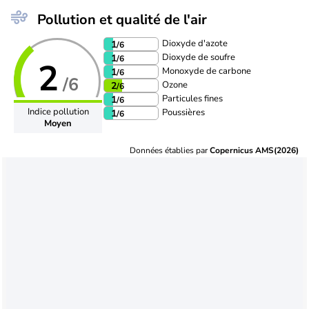
Pollution et qualité de l'air
Dioxyde d'azote
1
/6
Dioxyde de soufre
1
/6
2
Monoxyde de carbone
1
/6
/6
Ozone
2
/6
Particules fines
1
/6
Indice pollution
Poussières
1
/6
Moyen
Données établies par
Copernicus AMS(2026)