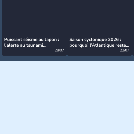
Puissant séisme au Japon :
Saison cyclonique 2026 :
l’alerte au tsunami
pourquoi l’Atlantique reste
désormais levée
28/07
très calme à ce stade ?
22/07