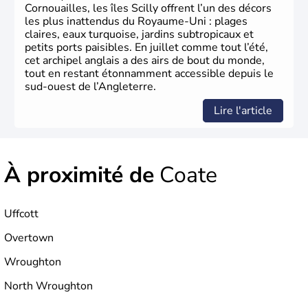
Xème siècle et tient son nom des
Angles
, peuple
Cornouailles, les îles Scilly offrent l’un des décors
germanique installé sur ces terres. Première démocratie
les plus inattendus du Royaume-Uni : plages
parlementaire au monde, elle doit son développement à
claires, eaux turquoise, jardins subtropicaux et
l’essor industriel du XIXème siècle.
petits ports paisibles. En juillet comme tout l’été,
cet archipel anglais a des airs de bout du monde,
tout en restant étonnamment accessible depuis le
sud-ouest de l’Angleterre.
Lire l'article
À proximité de
Coate
Uffcott
Overtown
Wroughton
North Wroughton