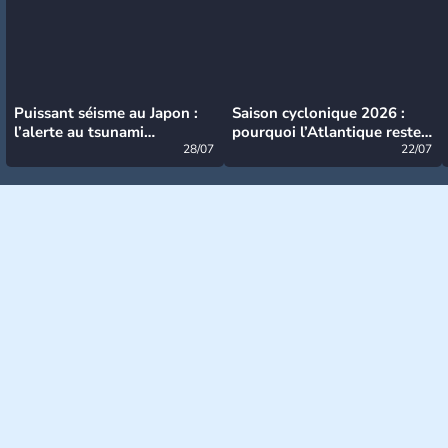
Puissant séisme au Japon :
Saison cyclonique 2026 :
l’alerte au tsunami
pourquoi l’Atlantique reste
désormais levée
28/07
très calme à ce stade ?
22/07