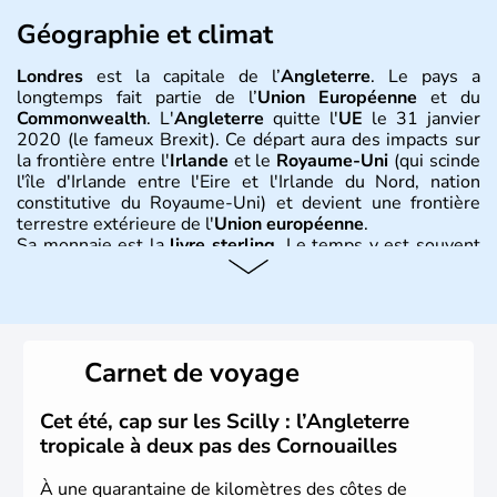
Géographie et climat
Londres
est la capitale de l’
Angleterre
. Le pays a
longtemps fait partie de l’
Union Européenne
et du
Commonwealth
. L'
Angleterre
quitte l'
UE
le 31 janvier
2020 (le fameux Brexit). Ce départ aura des impacts sur
la frontière entre l'
Irlande
et le
Royaume-Uni
(qui scinde
l'île d'Irlande entre l'Eire et l'Irlande du Nord, nation
constitutive du Royaume-Uni) et devient une frontière
terrestre extérieure de l'
Union européenne
.
Sa monnaie est la
livre sterling
. Le temps y est souvent
instable avec de nombreuses précipitations : il s’agit d’un
climat océanique tempéré. La Croix de Saint-George est
l’emblème national qui sert d’illustration au drapeau
rouge et bleu bien connu.
Carnet de voyage
Histoire et administration
L'Angleterre est l’une des quatre nations constitutives du
Cet été, cap sur les Scilly : l’Angleterre
Royaume-Uni
. Elle est peuplée de plus de 50 millions
tropicale à deux pas des Cornouailles
d’habitants, les
Anglais
, et constitue à elle seule, près de
84% de la population de l’ensemble. Le pays s’est créé au
À une quarantaine de kilomètres des côtes de