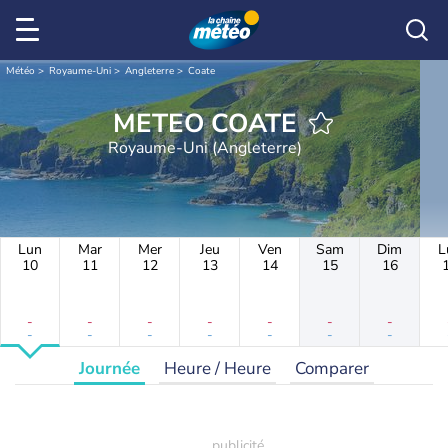
Météo
Royaume-Uni
Angleterre
Coate
METEO COATE
Royaume-Uni (Angleterre)
Lun
Mar
Mer
Jeu
Ven
Sam
Dim
L
10
11
12
13
14
15
16
-
-
-
-
-
-
-
-
-
-
-
-
-
-
Journée
Heure / Heure
Comparer