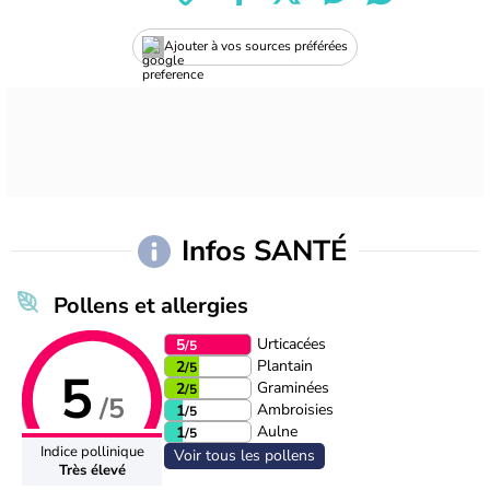
Ajouter à vos sources préférées
Infos SANTÉ
Pollens et allergies
Urticacées
5
/5
Plantain
2
/5
5
Graminées
2
/5
/5
Ambroisies
1
/5
Aulne
1
/5
Indice pollinique
Voir tous les pollens
Très élevé