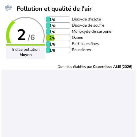
Pollution et qualité de l'air
Dioxyde d'azote
1
/6
Dioxyde de soufre
1
/6
2
Monoxyde de carbone
1
/6
/6
Ozone
2
/6
Particules fines
1
/6
Indice pollution
Poussières
1
/6
Moyen
Données établies par
Copernicus AMS(2026)