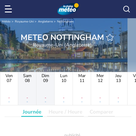
Météo
Royaume-Uni
Angleterre
Nottingham
METEO NOTTINGHAM
Royaume-Uni (Angleterre)
Ven
Sam
Dim
Lun
Mar
Mer
Jeu
V
07
08
09
10
11
12
13
-
-
-
-
-
-
-
-
-
-
-
-
-
-
Journée
Heure / Heure
Comparer