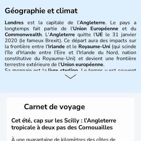
Géographie et climat
Londres
est la capitale de l’
Angleterre
. Le pays a
longtemps fait partie de l’
Union Européenne
et du
Commonwealth
. L'
Angleterre
quitte l'
UE
le 31 janvier
2020 (le fameux Brexit). Ce départ aura des impacts sur
la frontière entre l'
Irlande
et le
Royaume-Uni
(qui scinde
l'île d'Irlande entre l'Eire et l'Irlande du Nord, nation
constitutive du Royaume-Uni) et devient une frontière
terrestre extérieure de l'
Union européenne
.
Sa monnaie est la
livre sterling
. Le temps y est souvent
instable avec de nombreuses précipitations : il s’agit d’un
climat océanique tempéré. La Croix de Saint-George est
l’emblème national qui sert d’illustration au drapeau
rouge et bleu bien connu.
Carnet de voyage
Histoire et administration
L'Angleterre est l’une des quatre nations constitutives du
Cet été, cap sur les Scilly : l’Angleterre
Royaume-Uni
. Elle est peuplée de plus de 50 millions
tropicale à deux pas des Cornouailles
d’habitants, les
Anglais
, et constitue à elle seule, près de
84% de la population de l’ensemble. Le pays s’est créé au
À une quarantaine de kilomètres des côtes de