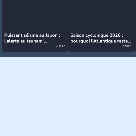
Puissant séisme au Japon :
Saison cyclonique 2026 :
l’alerte au tsunami
pourquoi l’Atlantique reste
désormais levée
28/07
très calme à ce stade ?
22/07