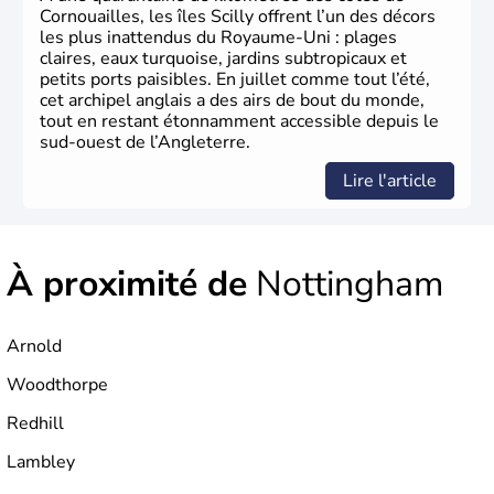
Xème siècle et tient son nom des
Angles
, peuple
Cornouailles, les îles Scilly offrent l’un des décors
germanique installé sur ces terres. Première démocratie
les plus inattendus du Royaume-Uni : plages
parlementaire au monde, elle doit son développement à
claires, eaux turquoise, jardins subtropicaux et
l’essor industriel du XIXème siècle.
petits ports paisibles. En juillet comme tout l’été,
cet archipel anglais a des airs de bout du monde,
tout en restant étonnamment accessible depuis le
sud-ouest de l’Angleterre.
Lire l'article
À proximité de
Nottingham
Arnold
Woodthorpe
Redhill
Lambley