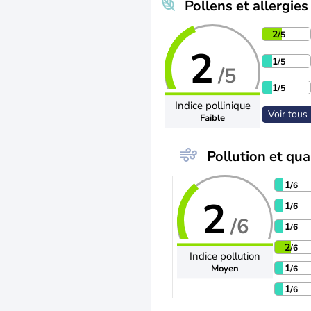
Pollens et allergies
2
/5
2
1
/5
/5
1
/5
Indice pollinique
Voir tous 
Faible
Pollution et qual
1
/6
2
1
/6
/6
1
/6
2
/6
Indice pollution
1
Moyen
/6
1
/6