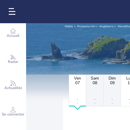
Météo
Royaume-Uni
Angleterre
Woodtho
Accueil
Radar
Ven
Sam
Dim
L
07
08
09
1
Actualités
-
-
-
-
-
-
Se connecter