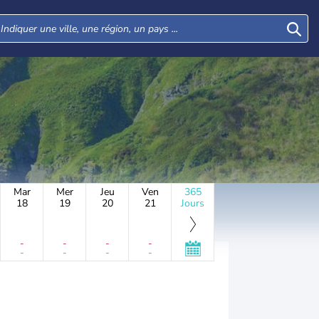
Mar
Mer
Jeu
Ven
365
18
19
20
21
Jours
-
-
-
-
-
-
-
-