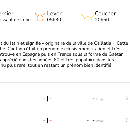
rnier
Lever
Coucher
oissant de Lune
05h30
20h50
 latin et signifie « originaire de la ville de Caillatia ». Cette
lie. Caetano était un prénom exclusivement italien et très
retrouve en Espagne puis en France sous la forme de Gaëtan
 apprécié dans les années 60 et très populaire dans les
nu plus rare, tout en restant un prénom bien identifié.
-
|
-
-
-
km/h
-
|
-
-
-
km/h