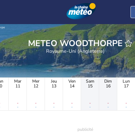
rpe
METEO WOODTHORPE
Royaume-Uni (Angleterre)
un
Mar
Mer
Jeu
Ven
Sam
Dim
Lun
0
11
12
13
14
15
16
17
-
-
-
-
-
-
-
-
-
-
-
-
-
-
-
-