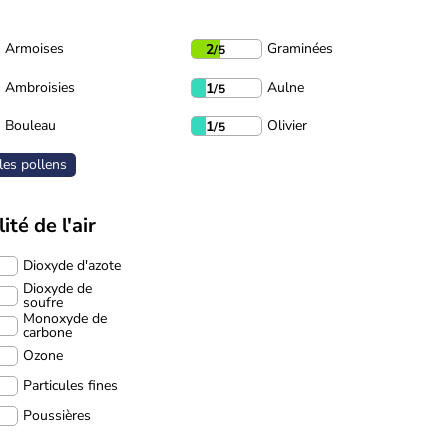
Armoises
Graminées
2
/5
Ambroisies
Aulne
1
/5
Bouleau
Olivier
1
/5
les pollens
ité de l'air
Dioxyde d'azote
Dioxyde de
soufre
Monoxyde de
carbone
Ozone
Particules fines
Poussières