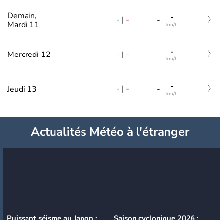
Demain,
-
-
|
-
-
Mardi 11
km/h
-
-
|
-
Mercredi 12
-
km/h
-
-
|
-
Jeudi 13
-
km/h
Actualités Météo à l'étranger
Puissant séisme au Japon :
Saison cyclonique 2026 :