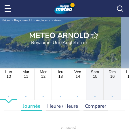
Météo
Royaume-Uni
Angleterre
Arnold
METEO ARNOLD
Royaume-Uni (Angleterre)
Lun
Mar
Mer
Jeu
Ven
Sam
Dim
L
10
11
12
13
14
15
16
-
-
-
-
-
-
-
-
-
-
-
-
-
-
Journée
Heure / Heure
Comparer