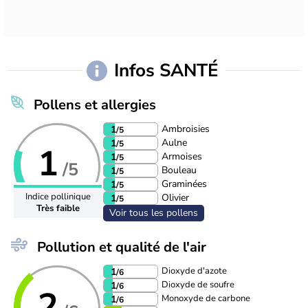
Infos SANTÉ
Pollens et allergies
Ambroisies
1
/5
Aulne
1
/5
1
Armoises
1
/5
/5
Bouleau
1
/5
Graminées
1
/5
Indice pollinique
Olivier
1
/5
Très faible
Voir tous les pollens
Pollution et qualité de l'air
Dioxyde d'azote
1
/6
Dioxyde de soufre
1
/6
2
Monoxyde de carbone
1
/6