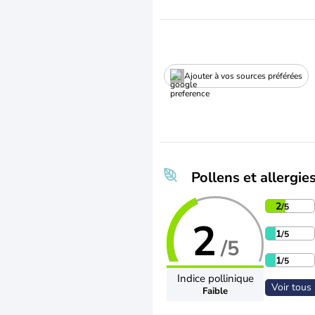
Ajouter à vos sources préférées
Pollens et allergie
2
/5
2
1
/5
/5
1
/5
Indice pollinique
Voir tous 
Faible