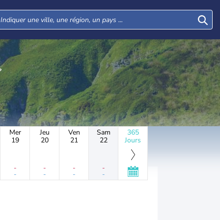
Mer
Jeu
Ven
Sam
365
19
20
21
22
Jours
-
-
-
-
-
-
-
-