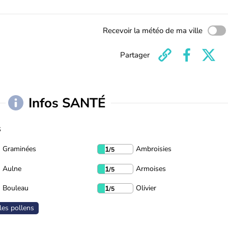
Recevoir la météo de ma ville
Partager
Infos SANTÉ
s
Graminées
Ambroisies
1
/5
Aulne
Armoises
1
/5
Bouleau
Olivier
1
/5
les pollens