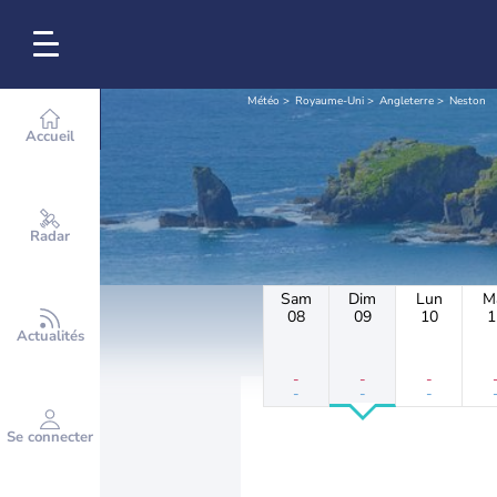
Météo
Royaume-Uni
Angleterre
Neston
Accueil
Radar
Sam
Dim
Lun
M
08
09
10
1
Actualités
-
-
-
-
-
-
Se connecter