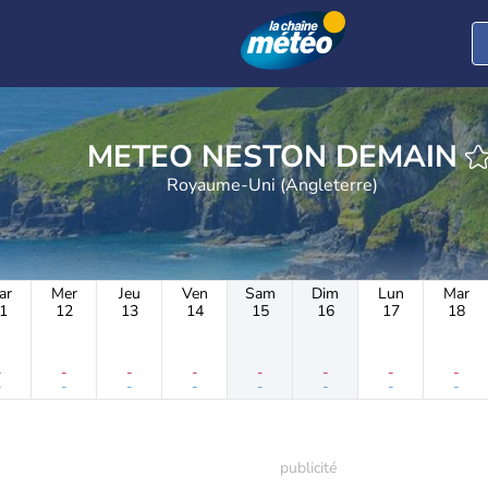
METEO NESTON DEMAIN
Royaume-Uni (Angleterre)
ar
Mer
Jeu
Ven
Sam
Dim
Lun
Mar
1
12
13
14
15
16
17
18
-
-
-
-
-
-
-
-
-
-
-
-
-
-
-
-