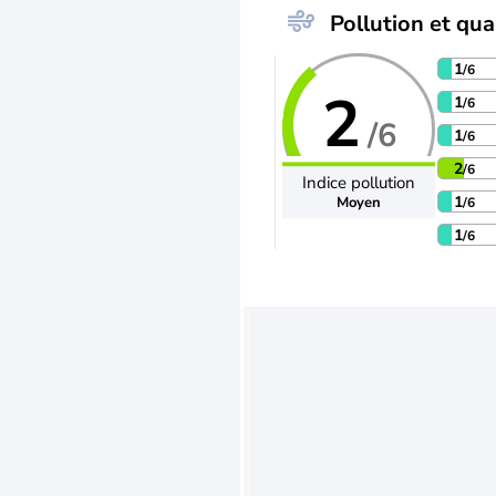
Pollution et qual
1
/6
2
1
/6
/6
1
/6
2
/6
Indice pollution
1
Moyen
/6
1
/6