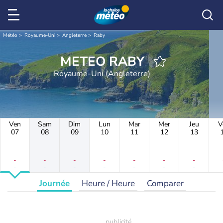
Météo
Royaume-Uni
Angleterre
Raby
METEO RABY
Royaume-Uni (Angleterre)
Ven
Sam
Dim
Lun
Mar
Mer
Jeu
V
07
08
09
10
11
12
13
-
-
-
-
-
-
-
-
-
-
-
-
-
-
Journée
Heure / Heure
Comparer