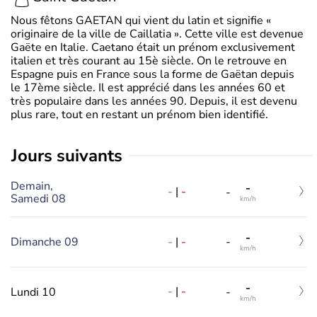
Nous fêtons GAETAN qui vient du latin et signifie «
originaire de la ville de Caillatia ». Cette ville est devenue
Gaëte en Italie. Caetano était un prénom exclusivement
italien et très courant au 15è siècle. On le retrouve en
Espagne puis en France sous la forme de Gaëtan depuis
le 17ème siècle. Il est apprécié dans les années 60 et
très populaire dans les années 90. Depuis, il est devenu
plus rare, tout en restant un prénom bien identifié.
jours suivants
Demain,
-
-
|
-
-
Samedi 08
km/h
-
-
|
-
Dimanche 09
-
km/h
-
-
|
-
Lundi 10
-
km/h