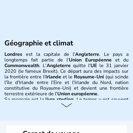
Géographie et climat
Londres
est la capitale de l’
Angleterre
. Le pays a
longtemps fait partie de l’
Union Européenne
et du
Commonwealth
. L'
Angleterre
quitte l'
UE
le 31 janvier
2020 (le fameux Brexit). Ce départ aura des impacts sur
la frontière entre l'
Irlande
et le
Royaume-Uni
(qui scinde
l'île d'Irlande entre l'Eire et l'Irlande du Nord, nation
constitutive du Royaume-Uni) et devient une frontière
terrestre extérieure de l'
Union européenne
.
Sa monnaie est la
livre sterling
. Le temps y est souvent
instable avec de nombreuses précipitations : il s’agit d’un
climat océanique tempéré. La Croix de Saint-George est
l’emblème national qui sert d’illustration au drapeau
rouge et bleu bien connu.