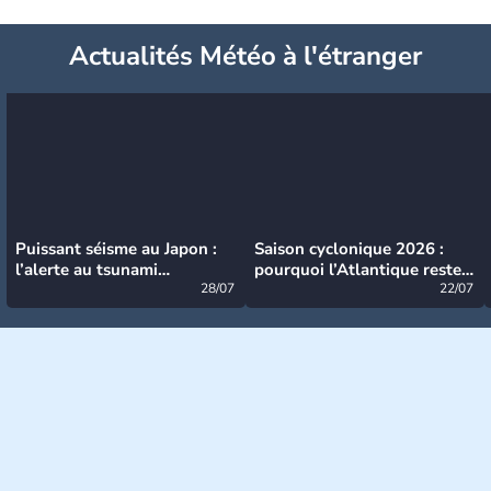
Actualités Météo à l'étranger
Puissant séisme au Japon :
Saison cyclonique 2026 :
l’alerte au tsunami
pourquoi l’Atlantique reste
désormais levée
28/07
très calme à ce stade ?
22/07