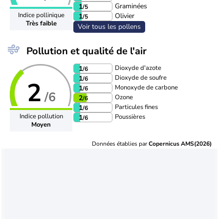
Graminées
1
/5
Indice pollinique
Olivier
1
/5
Très faible
Voir tous les pollens
Pollution et qualité de l'air
Dioxyde d'azote
1
/6
Dioxyde de soufre
1
/6
2
Monoxyde de carbone
1
/6
/6
Ozone
2
/6
Particules fines
1
/6
Indice pollution
Poussières
1
/6
Moyen
Données établies par
Copernicus AMS(2026)