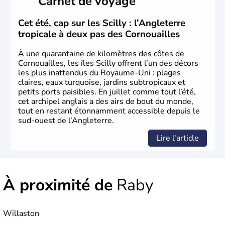
Carnet de voyage
Histoire et administration
L'Angleterre est l’une des quatre nations constitutives du
Cet été, cap sur les Scilly : l’Angleterre
Royaume-Uni
. Elle est peuplée de plus de 50 millions
tropicale à deux pas des Cornouailles
d’habitants, les
Anglais
, et constitue à elle seule, près de
84% de la population de l’ensemble. Le pays s’est créé au
À une quarantaine de kilomètres des côtes de
Xème siècle et tient son nom des
Angles
, peuple
Cornouailles, les îles Scilly offrent l’un des décors
germanique installé sur ces terres. Première démocratie
les plus inattendus du Royaume-Uni : plages
parlementaire au monde, elle doit son développement à
claires, eaux turquoise, jardins subtropicaux et
l’essor industriel du XIXème siècle.
petits ports paisibles. En juillet comme tout l’été,
cet archipel anglais a des airs de bout du monde,
tout en restant étonnamment accessible depuis le
sud-ouest de l’Angleterre.
Lire l'article
À proximité de
Raby
Willaston