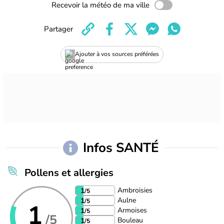
Recevoir la météo de ma ville
Partager
Ajouter à vos sources préférées
Infos SANTÉ
Pollens et allergies
Ambroisies
1
/5
Aulne
1
/5
1
Armoises
1
/5
/5
Bouleau
1
/5