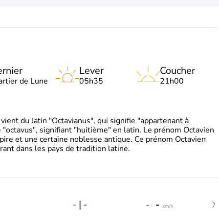
rnier
Lever
Coucher
artier de Lune
05h35
21h00
ient du latin "Octavianus", qui signifie "appartenant à
"octavus", signifiant "huitième" en latin. Le prénom Octavien
pire et une certaine noblesse antique. Ce prénom Octavien
rant dans les pays de tradition latine.
-
|
-
-
-
km/h