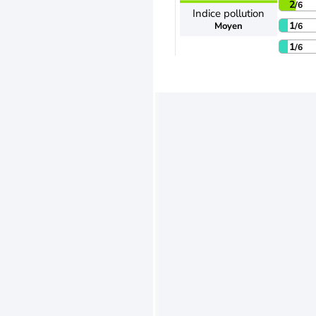
2
/6
Indice pollution
1
Moyen
/6
1
/6