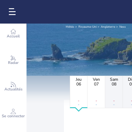
Météo
Royaume-Uni
Angleterre
Ness
Accueil
Radar
Jeu
Ven
Sam
D
06
07
08
0
Actualités
-
-
-
-
-
-
Se connecter