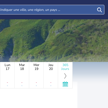
Lun
Mar
Mer
Jeu
365
17
18
19
20
Jours
-
-
-
-
-
-
-
-