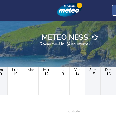
METEO NESS
Royaume-Uni (Angleterre)
im
Lun
Mar
Mer
Jeu
Ven
Sam
Dim
9
10
11
12
13
14
15
16
-
-
-
-
-
-
-
-
-
-
-
-
-
-
-
-