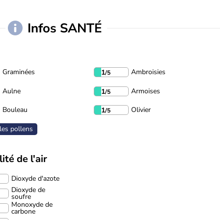
Infos SANTÉ
Graminées
Ambroisies
1
/5
Aulne
Armoises
1
/5
Bouleau
Olivier
1
/5
les pollens
ité de l'air
Dioxyde d'azote
Dioxyde de
soufre
Monoxyde de
carbone