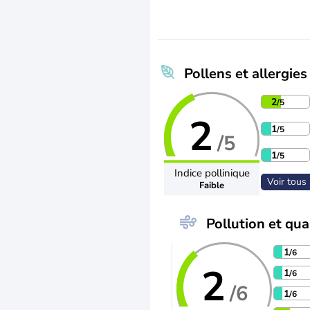
Pollens et allergies
2
/5
2
1
/5
/5
1
/5
Indice pollinique
Voir tous 
Faible
Pollution et qual
1
/6
2
1
/6
/6
1
/6