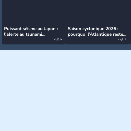
Puissant séisme au Japon :
Saison cyclonique 2026 :
l’alerte au tsunami
pourquoi l’Atlantique reste
désormais levée
28/07
très calme à ce stade ?
22/07