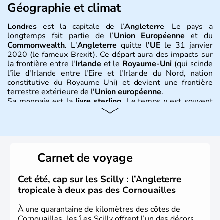
Géographie et climat
Londres
est la capitale de l’
Angleterre
. Le pays a
longtemps fait partie de l’
Union Européenne
et du
Commonwealth
. L'
Angleterre
quitte l'
UE
le 31 janvier
2020 (le fameux Brexit). Ce départ aura des impacts sur
la frontière entre l'
Irlande
et le
Royaume-Uni
(qui scinde
l'île d'Irlande entre l'Eire et l'Irlande du Nord, nation
constitutive du Royaume-Uni) et devient une frontière
terrestre extérieure de l'
Union européenne
.
Sa monnaie est la
livre sterling
. Le temps y est souvent
instable avec de nombreuses précipitations : il s’agit d’un
climat océanique tempéré. La Croix de Saint-George est
l’emblème national qui sert d’illustration au drapeau
rouge et bleu bien connu.
Carnet de voyage
Histoire et administration
L'Angleterre est l’une des quatre nations constitutives du
Cet été, cap sur les Scilly : l’Angleterre
Royaume-Uni
. Elle est peuplée de plus de 50 millions
tropicale à deux pas des Cornouailles
d’habitants, les
Anglais
, et constitue à elle seule, près de
84% de la population de l’ensemble. Le pays s’est créé au
À une quarantaine de kilomètres des côtes de
Xème siècle et tient son nom des
Angles
, peuple
Cornouailles, les îles Scilly offrent l’un des décors