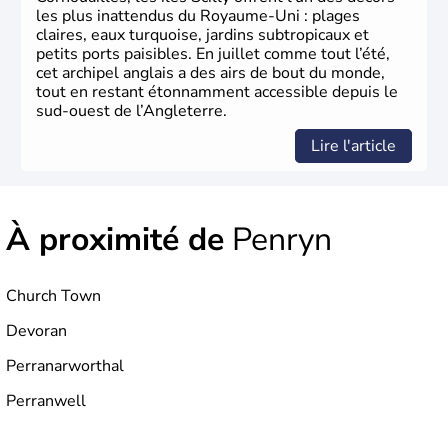
germanique installé sur ces terres. Première démocratie
les plus inattendus du Royaume-Uni : plages
parlementaire au monde, elle doit son développement à
claires, eaux turquoise, jardins subtropicaux et
l’essor industriel du XIXème siècle.
petits ports paisibles. En juillet comme tout l’été,
cet archipel anglais a des airs de bout du monde,
tout en restant étonnamment accessible depuis le
sud-ouest de l’Angleterre.
Lire l'article
À proximité de
Penryn
Church Town
Devoran
Perranarworthal
Perranwell