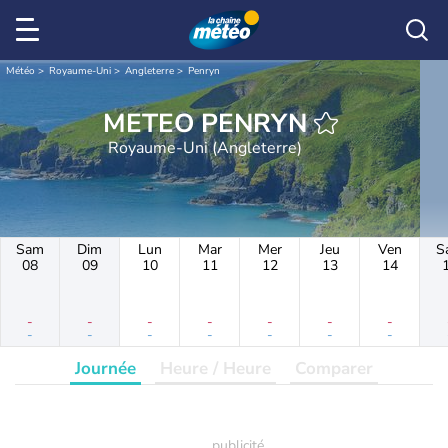
Météo
Royaume-Uni
Angleterre
Penryn
METEO PENRYN
Royaume-Uni (Angleterre)
Sam
Dim
Lun
Mar
Mer
Jeu
Ven
S
08
09
10
11
12
13
14
-
-
-
-
-
-
-
-
-
-
-
-
-
-
Journée
Heure / Heure
Comparer