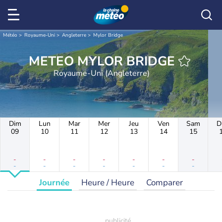
Météo
Royaume-Uni
Angleterre
Mylor Bridge
METEO MYLOR BRIDGE
Royaume-Uni (Angleterre)
Dim
Lun
Mar
Mer
Jeu
Ven
Sam
D
09
10
11
12
13
14
15
-
-
-
-
-
-
-
-
-
-
-
-
-
-
Journée
Heure / Heure
Comparer