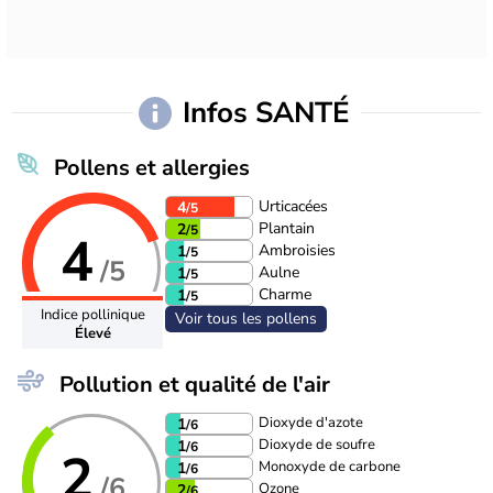
Infos SANTÉ
Pollens et allergies
Urticacées
4
/5
Plantain
2
/5
4
Ambroisies
1
/5
/5
Aulne
1
/5
Charme
1
/5
Indice pollinique
Voir tous les pollens
Élevé
Pollution et qualité de l'air
Dioxyde d'azote
1
/6
Dioxyde de soufre
1
/6
2
Monoxyde de carbone
1
/6
/6
Ozone
2
/6