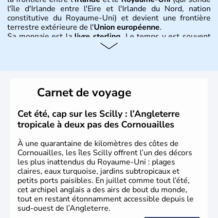
l'île d'Irlande entre l'Eire et l'Irlande du Nord, nation
constitutive du Royaume-Uni) et devient une frontière
terrestre extérieure de l'
Union européenne
.
Sa monnaie est la
livre sterling
. Le temps y est souvent
instable avec de nombreuses précipitations : il s’agit d’un
climat océanique tempéré. La Croix de Saint-George est
l’emblème national qui sert d’illustration au drapeau
rouge et bleu bien connu.
Carnet de voyage
Histoire et administration
L'Angleterre est l’une des quatre nations constitutives du
Cet été, cap sur les Scilly : l’Angleterre
Royaume-Uni
. Elle est peuplée de plus de 50 millions
tropicale à deux pas des Cornouailles
d’habitants, les
Anglais
, et constitue à elle seule, près de
84% de la population de l’ensemble. Le pays s’est créé au
À une quarantaine de kilomètres des côtes de
Xème siècle et tient son nom des
Angles
, peuple
Cornouailles, les îles Scilly offrent l’un des décors
germanique installé sur ces terres. Première démocratie
les plus inattendus du Royaume-Uni : plages
parlementaire au monde, elle doit son développement à
claires, eaux turquoise, jardins subtropicaux et
l’essor industriel du XIXème siècle.
petits ports paisibles. En juillet comme tout l’été,
cet archipel anglais a des airs de bout du monde,
tout en restant étonnamment accessible depuis le
sud-ouest de l’Angleterre.