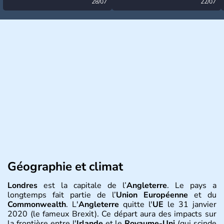
désormais levée
28/07
très calme à ce stade ?
22/07
Géographie et climat
Londres
est la capitale de l’
Angleterre
. Le pays a
longtemps fait partie de l’
Union Européenne
et du
Commonwealth
. L'
Angleterre
quitte l'
UE
le 31 janvier
2020 (le fameux Brexit). Ce départ aura des impacts sur
la frontière entre l'
Irlande
et le
Royaume-Uni
(qui scinde