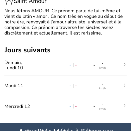
Saint Amour
Nous fêtons AMOUR. Ce prénom parle de lui-même et
vient du latin « amor . Ce nom très en vogue au début de
notre ère, renvoyait à l’amour altruiste, universel et à la
compassion. Ce prénom a traversé les siècles assez
discrètement et actuellement, il est rarissime.
jours suivants
Demain,
-
-
|
-
-
Lundi 10
km/h
-
-
|
-
Mardi 11
-
km/h
-
-
|
-
Mercredi 12
-
km/h