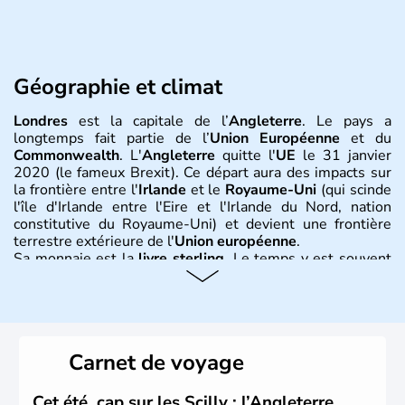
Géographie et climat
Londres
est la capitale de l’
Angleterre
. Le pays a
longtemps fait partie de l’
Union Européenne
et du
Commonwealth
. L'
Angleterre
quitte l'
UE
le 31 janvier
2020 (le fameux Brexit). Ce départ aura des impacts sur
la frontière entre l'
Irlande
et le
Royaume-Uni
(qui scinde
l'île d'Irlande entre l'Eire et l'Irlande du Nord, nation
constitutive du Royaume-Uni) et devient une frontière
terrestre extérieure de l'
Union européenne
.
Sa monnaie est la
livre sterling
. Le temps y est souvent
instable avec de nombreuses précipitations : il s’agit d’un
climat océanique tempéré. La Croix de Saint-George est
l’emblème national qui sert d’illustration au drapeau
rouge et bleu bien connu.
Carnet de voyage
Histoire et administration
L'Angleterre est l’une des quatre nations constitutives du
Cet été, cap sur les Scilly : l’Angleterre