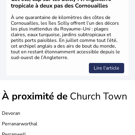
Royaume-Uni
. Elle est peuplée de plus de 50 millions
tropicale à deux pas des Cornouailles
d’habitants, les
Anglais
, et constitue à elle seule, près de
84% de la population de l’ensemble. Le pays s’est créé au
À une quarantaine de kilomètres des côtes de
Xème siècle et tient son nom des
Angles
, peuple
Cornouailles, les îles Scilly offrent l’un des décors
germanique installé sur ces terres. Première démocratie
les plus inattendus du Royaume-Uni : plages
parlementaire au monde, elle doit son développement à
claires, eaux turquoise, jardins subtropicaux et
l’essor industriel du XIXème siècle.
petits ports paisibles. En juillet comme tout l’été,
cet archipel anglais a des airs de bout du monde,
tout en restant étonnamment accessible depuis le
sud-ouest de l’Angleterre.
Lire l'article
À proximité de
Church Town
Devoran
Perranarworthal
Perranwell