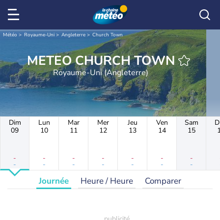
Météo
Royaume-Uni
Angleterre
Church Town
METEO CHURCH TOWN
Royaume-Uni (Angleterre)
Dim
Lun
Mar
Mer
Jeu
Ven
Sam
D
09
10
11
12
13
14
15
-
-
-
-
-
-
-
-
-
-
-
-
-
-
Journée
Heure / Heure
Comparer