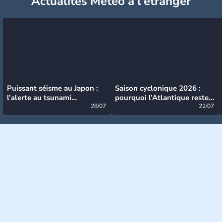
Actualités Météo à l'étranger
Puissant séisme au Japon :
Saison cyclonique 2026 :
l’alerte au tsunami
pourquoi l’Atlantique reste
désormais levée
28/07
très calme à ce stade ?
22/07