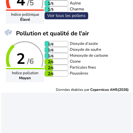
4
/5
Aulne
1
/5
Charme
1
/5
Indice pollinique
Voir tous les pollens
Élevé
Pollution et qualité de l'air
Dioxyde d'azote
1
/6
Dioxyde de soufre
1
/6
2
Monoxyde de carbone
1
/6
/6
Ozone
2
/6
Particules fines
2
/6
Indice pollution
Poussières
2
/6
Moyen
Données établies par
Copernicus AMS(2026)