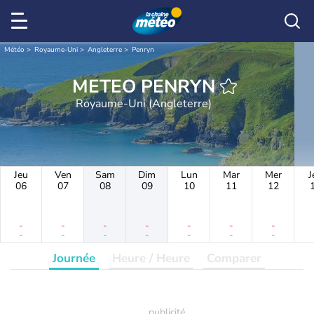
Météo
Royaume-Uni
Angleterre
Penryn
METEO PENRYN
Royaume-Uni (Angleterre)
Jeu
Ven
Sam
Dim
Lun
Mar
Mer
J
06
07
08
09
10
11
12
-
-
-
-
-
-
-
-
-
-
-
-
-
-
Journée
Heure / Heure
Comparer