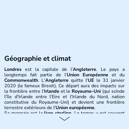
Géographie et climat
Londres
est la capitale de l’
Angleterre
. Le pays a
longtemps fait partie de l’
Union Européenne
et du
Commonwealth
. L'
Angleterre
quitte l'
UE
le 31 janvier
2020 (le fameux Brexit). Ce départ aura des impacts sur
la frontière entre l'
Irlande
et le
Royaume-Uni
(qui scinde
l'île d'Irlande entre l'Eire et l'Irlande du Nord, nation
constitutive du Royaume-Uni) et devient une frontière
terrestre extérieure de l'
Union européenne
.
Sa monnaie est la
livre sterling
. Le temps y est souvent
instable avec de nombreuses précipitations : il s’agit d’un
climat océanique tempéré. La Croix de Saint-George est