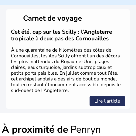
l’emblème national qui sert d’illustration au drapeau
rouge et bleu bien connu.
Carnet de voyage
Histoire et administration
L'Angleterre est l’une des quatre nations constitutives du
Cet été, cap sur les Scilly : l’Angleterre
Royaume-Uni
. Elle est peuplée de plus de 50 millions
tropicale à deux pas des Cornouailles
d’habitants, les
Anglais
, et constitue à elle seule, près de
84% de la population de l’ensemble. Le pays s’est créé au
À une quarantaine de kilomètres des côtes de
Xème siècle et tient son nom des
Angles
, peuple
Cornouailles, les îles Scilly offrent l’un des décors
germanique installé sur ces terres. Première démocratie
les plus inattendus du Royaume-Uni : plages
parlementaire au monde, elle doit son développement à
claires, eaux turquoise, jardins subtropicaux et
l’essor industriel du XIXème siècle.
petits ports paisibles. En juillet comme tout l’été,
cet archipel anglais a des airs de bout du monde,
tout en restant étonnamment accessible depuis le
sud-ouest de l’Angleterre.
Lire l'article
À proximité de
Penryn