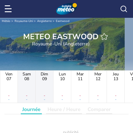
Météo
Royaume-Uni
Angleterre
Eastwood
METEO EASTWOOD
Royaume-Uni (Angleterre)
Ven
Sam
Dim
Lun
Mar
Mer
Jeu
V
07
08
09
10
11
12
13
-
-
-
-
-
-
-
-
-
-
-
-
-
-
Journée
Heure / Heure
Comparer