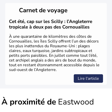
rouge et bleu bien connu.
Carnet de voyage
Histoire et administration
L'Angleterre est l’une des quatre nations constitutives du
Cet été, cap sur les Scilly : l’Angleterre
Royaume-Uni
. Elle est peuplée de plus de 50 millions
tropicale à deux pas des Cornouailles
d’habitants, les
Anglais
, et constitue à elle seule, près de
84% de la population de l’ensemble. Le pays s’est créé au
À une quarantaine de kilomètres des côtes de
Xème siècle et tient son nom des
Angles
, peuple
Cornouailles, les îles Scilly offrent l’un des décors
germanique installé sur ces terres. Première démocratie
les plus inattendus du Royaume-Uni : plages
parlementaire au monde, elle doit son développement à
claires, eaux turquoise, jardins subtropicaux et
l’essor industriel du XIXème siècle.
petits ports paisibles. En juillet comme tout l’été,
cet archipel anglais a des airs de bout du monde,
tout en restant étonnamment accessible depuis le
sud-ouest de l’Angleterre.
Lire l'article
À proximité de
Eastwood