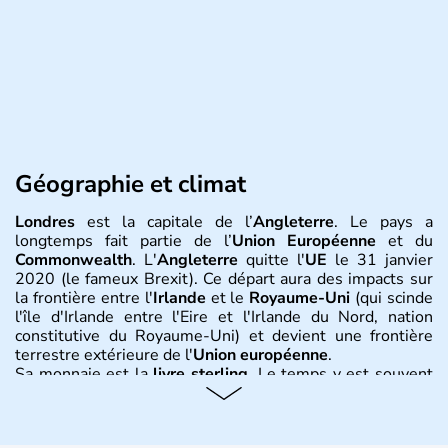
Géographie et climat
Londres
est la capitale de l’
Angleterre
. Le pays a
longtemps fait partie de l’
Union Européenne
et du
Commonwealth
. L'
Angleterre
quitte l'
UE
le 31 janvier
2020 (le fameux Brexit). Ce départ aura des impacts sur
la frontière entre l'
Irlande
et le
Royaume-Uni
(qui scinde
l'île d'Irlande entre l'Eire et l'Irlande du Nord, nation
constitutive du Royaume-Uni) et devient une frontière
terrestre extérieure de l'
Union européenne
.
Sa monnaie est la
livre sterling
. Le temps y est souvent
instable avec de nombreuses précipitations : il s’agit d’un
climat océanique tempéré. La Croix de Saint-George est
l’emblème national qui sert d’illustration au drapeau