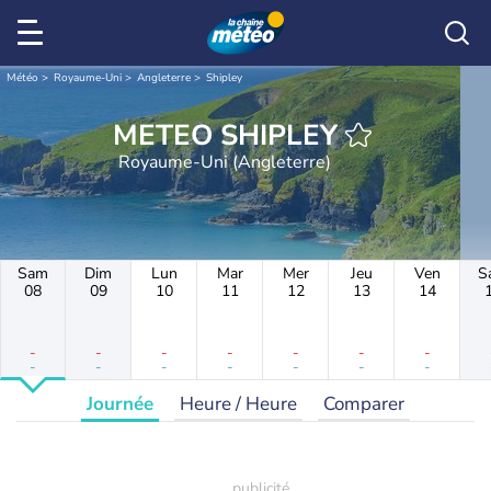
Météo
Royaume-Uni
Angleterre
Shipley
METEO SHIPLEY
Royaume-Uni (Angleterre)
Sam
Dim
Lun
Mar
Mer
Jeu
Ven
S
08
09
10
11
12
13
14
-
-
-
-
-
-
-
-
-
-
-
-
-
-
Journée
Heure / Heure
Comparer