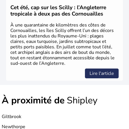
L'Angleterre est l’une des quatre nations constitutives du
Cet été, cap sur les Scilly : l’Angleterre
Royaume-Uni
. Elle est peuplée de plus de 50 millions
tropicale à deux pas des Cornouailles
d’habitants, les
Anglais
, et constitue à elle seule, près de
84% de la population de l’ensemble. Le pays s’est créé au
À une quarantaine de kilomètres des côtes de
Xème siècle et tient son nom des
Angles
, peuple
Cornouailles, les îles Scilly offrent l’un des décors
germanique installé sur ces terres. Première démocratie
les plus inattendus du Royaume-Uni : plages
parlementaire au monde, elle doit son développement à
claires, eaux turquoise, jardins subtropicaux et
l’essor industriel du XIXème siècle.
petits ports paisibles. En juillet comme tout l’été,
cet archipel anglais a des airs de bout du monde,
tout en restant étonnamment accessible depuis le
sud-ouest de l’Angleterre.
Lire l'article
À proximité de
Shipley
Giltbrook
Newthorpe