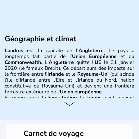
Géographie et climat
Londres
est la capitale de l’
Angleterre
. Le pays a
longtemps fait partie de l’
Union Européenne
et du
Commonwealth
. L'
Angleterre
quitte l'
UE
le 31 janvier
2020 (le fameux Brexit). Ce départ aura des impacts sur
la frontière entre l'
Irlande
et le
Royaume-Uni
(qui scinde
l'île d'Irlande entre l'Eire et l'Irlande du Nord, nation
constitutive du Royaume-Uni) et devient une frontière
terrestre extérieure de l'
Union européenne
.
Sa monnaie est la
livre sterling
. Le temps y est souvent
instable avec de nombreuses précipitations : il s’agit d’un
climat océanique tempéré. La Croix de Saint-George est
l’emblème national qui sert d’illustration au drapeau
rouge et bleu bien connu.
Carnet de voyage
Histoire et administration