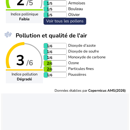
2
/5
Armoises
1
/5
Bouleau
1
/5
Indice pollinique
Olivier
1
/5
Faible
Voir tous les pollens
Pollution et qualité de l'air
Dioxyde d'azote
1
/6
Dioxyde de soufre
1
/6
3
Monoxyde de carbone
1
/6
/6
Ozone
2
/6
Particules fines
2
/6
Indice pollution
Poussières
1
/6
Dégradé
Données établies par
Copernicus AMS(2026)