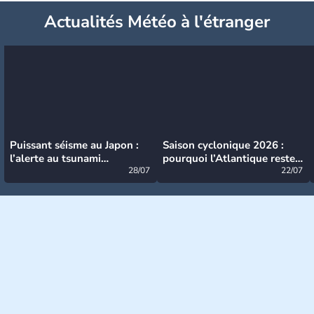
Actualités Météo à l'étranger
Puissant séisme au Japon :
Saison cyclonique 2026 :
l’alerte au tsunami
pourquoi l’Atlantique reste
désormais levée
28/07
très calme à ce stade ?
22/07