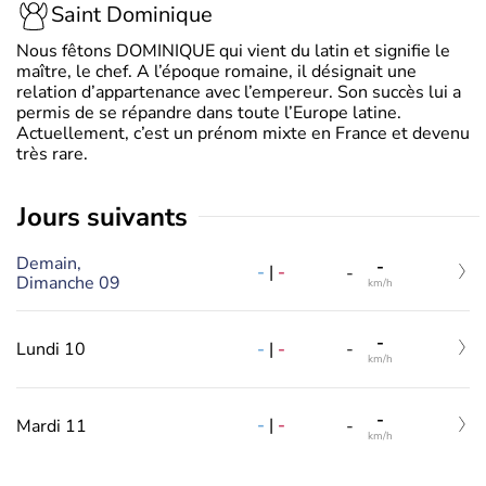
Saint Dominique
Nous fêtons DOMINIQUE qui vient du latin et signifie le
maître, le chef. A l’époque romaine, il désignait une
relation d’appartenance avec l’empereur. Son succès lui a
permis de se répandre dans toute l’Europe latine.
Actuellement, c’est un prénom mixte en France et devenu
très rare.
jours suivants
Demain,
-
-
|
-
-
Dimanche 09
km/h
-
-
|
-
Lundi 10
-
km/h
-
-
|
-
Mardi 11
-
km/h