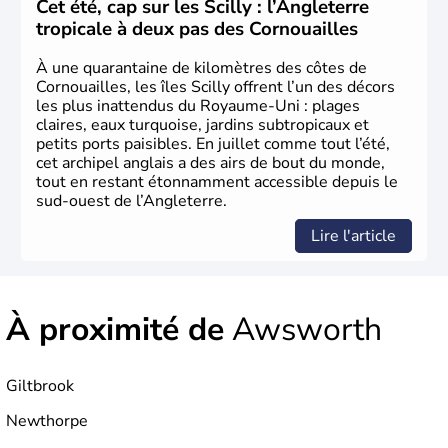
L'Angleterre est l’une des quatre nations constitutives du
Cet été, cap sur les Scilly : l’Angleterre
Royaume-Uni
. Elle est peuplée de plus de 50 millions
tropicale à deux pas des Cornouailles
d’habitants, les
Anglais
, et constitue à elle seule, près de
84% de la population de l’ensemble. Le pays s’est créé au
À une quarantaine de kilomètres des côtes de
Xème siècle et tient son nom des
Angles
, peuple
Cornouailles, les îles Scilly offrent l’un des décors
germanique installé sur ces terres. Première démocratie
les plus inattendus du Royaume-Uni : plages
parlementaire au monde, elle doit son développement à
claires, eaux turquoise, jardins subtropicaux et
l’essor industriel du XIXème siècle.
petits ports paisibles. En juillet comme tout l’été,
cet archipel anglais a des airs de bout du monde,
tout en restant étonnamment accessible depuis le
sud-ouest de l’Angleterre.
Lire l'article
À proximité de
Awsworth
Giltbrook
Newthorpe