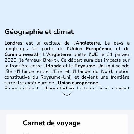
Géographie et climat
Londres
est la capitale de l’
Angleterre
. Le pays a
longtemps fait partie de l’
Union Européenne
et du
Commonwealth
. L'
Angleterre
quitte l'
UE
le 31 janvier
2020 (le fameux Brexit). Ce départ aura des impacts sur
la frontière entre l'
Irlande
et le
Royaume-Uni
(qui scinde
l'île d'Irlande entre l'Eire et l'Irlande du Nord, nation
constitutive du Royaume-Uni) et devient une frontière
terrestre extérieure de l'
Union européenne
.
Sa monnaie est la
livre sterling
. Le temps y est souvent
instable avec de nombreuses précipitations : il s’agit d’un
climat océanique tempéré. La Croix de Saint-George est
l’emblème national qui sert d’illustration au drapeau
rouge et bleu bien connu.
Carnet de voyage
Histoire et administration