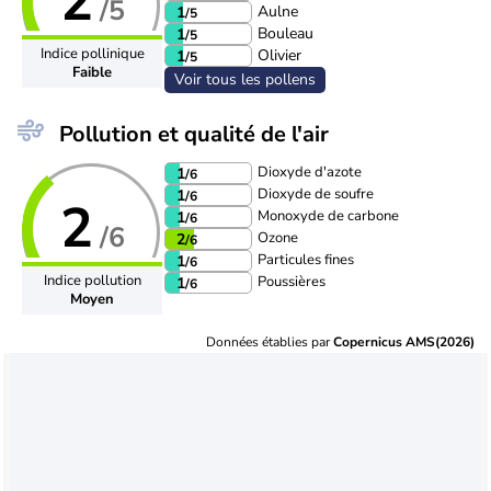
2
/5
Aulne
1
/5
Bouleau
1
/5
Indice pollinique
Olivier
1
/5
Faible
Voir tous les pollens
Pollution et qualité de l'air
Dioxyde d'azote
1
/6
Dioxyde de soufre
1
/6
2
Monoxyde de carbone
1
/6
/6
Ozone
2
/6
Particules fines
1
/6
Indice pollution
Poussières
1
/6
Moyen
Données établies par
Copernicus AMS(2026)