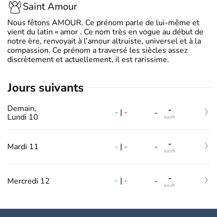
Saint Amour
Nous fêtons AMOUR. Ce prénom parle de lui-même et
vient du latin « amor . Ce nom très en vogue au début de
notre ère, renvoyait à l’amour altruiste, universel et à la
compassion. Ce prénom a traversé les siècles assez
discrètement et actuellement, il est rarissime.
jours suivants
Demain,
-
-
|
-
-
Lundi 10
km/h
-
-
|
-
Mardi 11
-
km/h
-
-
|
-
Mercredi 12
-
km/h