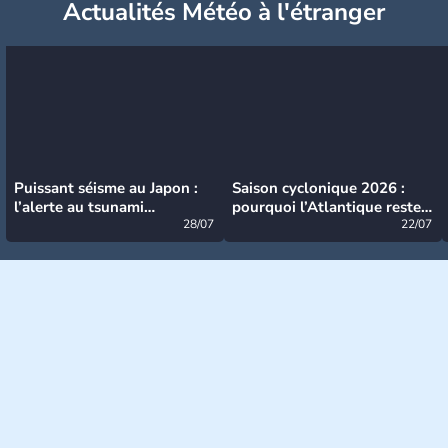
Actualités Météo à l'étranger
Puissant séisme au Japon :
Saison cyclonique 2026 :
l’alerte au tsunami
pourquoi l’Atlantique reste
désormais levée
28/07
très calme à ce stade ?
22/07