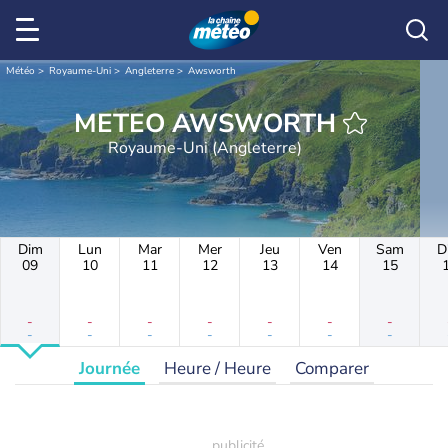
Météo
Royaume-Uni
Angleterre
Awsworth
METEO AWSWORTH
Royaume-Uni (Angleterre)
Dim
Lun
Mar
Mer
Jeu
Ven
Sam
D
09
10
11
12
13
14
15
-
-
-
-
-
-
-
-
-
-
-
-
-
-
Journée
Heure / Heure
Comparer