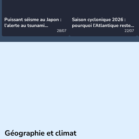
Puissant séisme au Japon :
Saison cyclonique 2026 :
l’alerte au tsunami
pourquoi l’Atlantique reste
désormais levée
28/07
très calme à ce stade ?
22/07
Géographie et climat