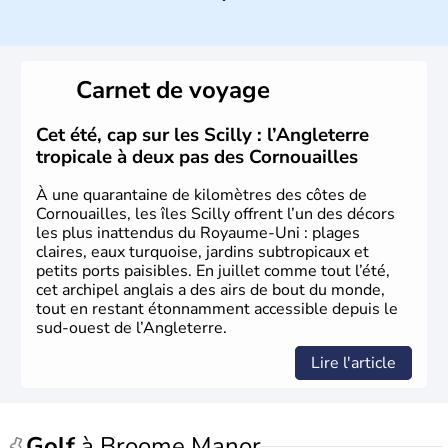
climat océanique tempéré. La Croix de Saint-George est
l’emblème national qui sert d’illustration au drapeau
rouge et bleu bien connu.
Carnet de voyage
Histoire et administration
L'Angleterre est l’une des quatre nations constitutives du
Cet été, cap sur les Scilly : l’Angleterre
Royaume-Uni
. Elle est peuplée de plus de 50 millions
tropicale à deux pas des Cornouailles
d’habitants, les
Anglais
, et constitue à elle seule, près de
84% de la population de l’ensemble. Le pays s’est créé au
À une quarantaine de kilomètres des côtes de
Xème siècle et tient son nom des
Angles
, peuple
Cornouailles, les îles Scilly offrent l’un des décors
germanique installé sur ces terres. Première démocratie
les plus inattendus du Royaume-Uni : plages
parlementaire au monde, elle doit son développement à
claires, eaux turquoise, jardins subtropicaux et
l’essor industriel du XIXème siècle.
petits ports paisibles. En juillet comme tout l’été,
cet archipel anglais a des airs de bout du monde,
tout en restant étonnamment accessible depuis le
sud-ouest de l’Angleterre.
Lire l'article
Golf
à Broome Manor