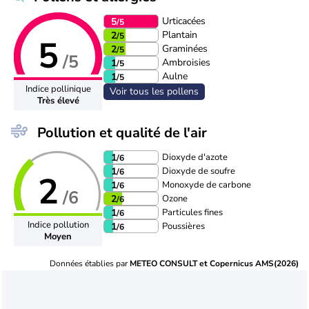
Urticacées
5
/5
Plantain
2
/5
5
Graminées
2
/5
/5
Ambroisies
1
/5
Aulne
1
/5
Indice pollinique
Voir tous les pollens
Très élevé
Pollution et qualité de l'air
Dioxyde d'azote
1
/6
Dioxyde de soufre
1
/6
2
Monoxyde de carbone
1
/6
/6
Ozone
2
/6
Particules fines
1
/6
Indice pollution
Poussières
1
/6
Moyen
Données établies par
METEO CONSULT et Copernicus AMS(2026)