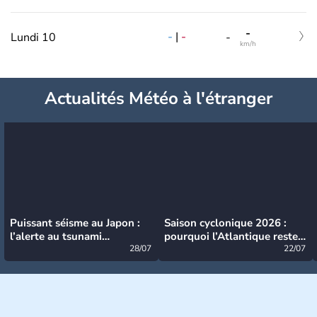
-
-
|
-
Lundi 10
-
km/h
Actualités Météo à l'étranger
Puissant séisme au Japon :
Saison cyclonique 2026 :
l’alerte au tsunami
pourquoi l’Atlantique reste
désormais levée
28/07
très calme à ce stade ?
22/07