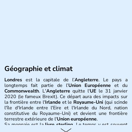
Géographie et climat
Londres
est la capitale de l’
Angleterre
. Le pays a
longtemps fait partie de l’
Union Européenne
et du
Commonwealth
. L'
Angleterre
quitte l'
UE
le 31 janvier
2020 (le fameux Brexit). Ce départ aura des impacts sur
la frontière entre l'
Irlande
et le
Royaume-Uni
(qui scinde
l'île d'Irlande entre l'Eire et l'Irlande du Nord, nation
constitutive du Royaume-Uni) et devient une frontière
terrestre extérieure de l'
Union européenne
.
Sa monnaie est la
livre sterling
. Le temps y est souvent
instable avec de nombreuses précipitations : il s’agit d’un