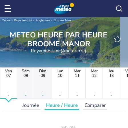
Météo
Royaume-Uni
Angleterre
Broome Manor
METEO HEURE PAR HEURE
BROOME MANOR
Royaume-Uni (Angleterre)
Ven
Sam
Dim
Lun
Mar
Mer
Jeu
V
07
08
09
10
11
12
13
-
-
-
-
-
-
-
-
-
-
-
-
-
-
Journée
Heure / Heure
Comparer