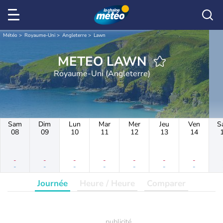
Météo
Royaume-Uni
Angleterre
Lawn
METEO LAWN
Royaume-Uni (Angleterre)
Sam
Dim
Lun
Mar
Mer
Jeu
Ven
S
08
09
10
11
12
13
14
-
-
-
-
-
-
-
-
-
-
-
-
-
-
Journée
Heure / Heure
Comparer