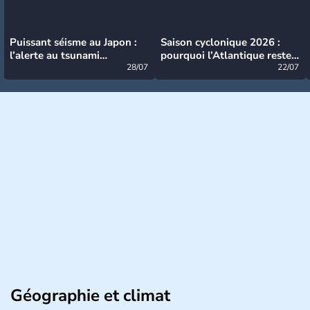
Puissant séisme au Japon :
Saison cyclonique 2026 :
l’alerte au tsunami
pourquoi l’Atlantique reste
désormais levée
28/07
très calme à ce stade ?
22/07
Géographie et climat