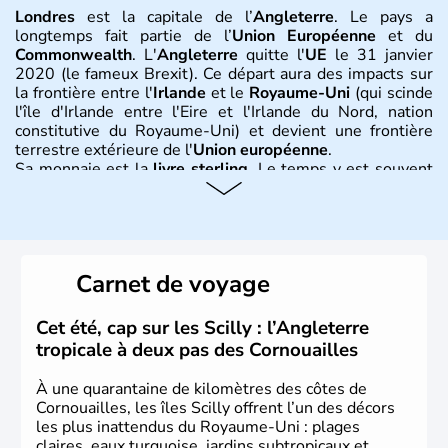
Londres
est la capitale de l’
Angleterre
. Le pays a
longtemps fait partie de l’
Union Européenne
et du
Commonwealth
. L'
Angleterre
quitte l'
UE
le 31 janvier
2020 (le fameux Brexit). Ce départ aura des impacts sur
la frontière entre l'
Irlande
et le
Royaume-Uni
(qui scinde
l'île d'Irlande entre l'Eire et l'Irlande du Nord, nation
constitutive du Royaume-Uni) et devient une frontière
terrestre extérieure de l'
Union européenne
.
Sa monnaie est la
livre sterling
. Le temps y est souvent
instable avec de nombreuses précipitations : il s’agit d’un
climat océanique tempéré. La Croix de Saint-George est
l’emblème national qui sert d’illustration au drapeau
rouge et bleu bien connu.
Carnet de voyage
Histoire et administration
L'Angleterre est l’une des quatre nations constitutives du
Cet été, cap sur les Scilly : l’Angleterre
Royaume-Uni
. Elle est peuplée de plus de 50 millions
tropicale à deux pas des Cornouailles
d’habitants, les
Anglais
, et constitue à elle seule, près de
84% de la population de l’ensemble. Le pays s’est créé au
À une quarantaine de kilomètres des côtes de
Xème siècle et tient son nom des
Angles
, peuple
Cornouailles, les îles Scilly offrent l’un des décors
germanique installé sur ces terres. Première démocratie
les plus inattendus du Royaume-Uni : plages
parlementaire au monde, elle doit son développement à
claires, eaux turquoise, jardins subtropicaux et