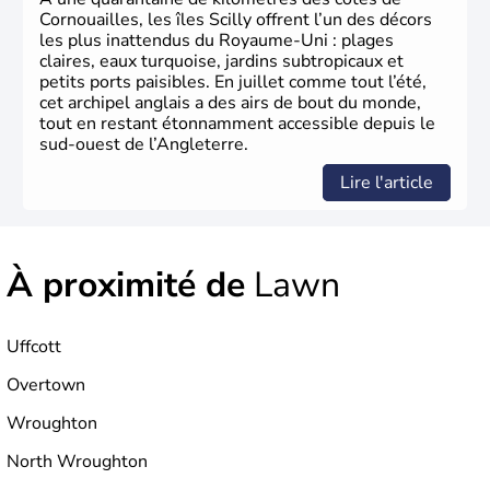
Xème siècle et tient son nom des
Angles
, peuple
Cornouailles, les îles Scilly offrent l’un des décors
germanique installé sur ces terres. Première démocratie
les plus inattendus du Royaume-Uni : plages
parlementaire au monde, elle doit son développement à
claires, eaux turquoise, jardins subtropicaux et
l’essor industriel du XIXème siècle.
petits ports paisibles. En juillet comme tout l’été,
cet archipel anglais a des airs de bout du monde,
tout en restant étonnamment accessible depuis le
sud-ouest de l’Angleterre.
Lire l'article
À proximité de
Lawn
Uffcott
Overtown
Wroughton
North Wroughton