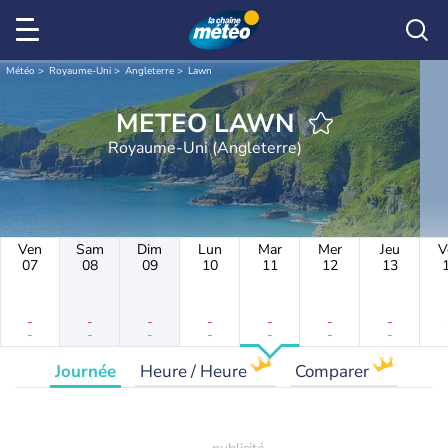
Météo
Royaume-Uni
Angleterre
Lawn
METEO LAWN
Royaume-Uni (Angleterre)
Ven
Sam
Dim
Lun
Mar
Mer
Jeu
V
07
08
09
10
11
12
13
-
-
-
-
-
-
-
-
-
-
-
-
-
-
Journée
Heure / Heure
Comparer