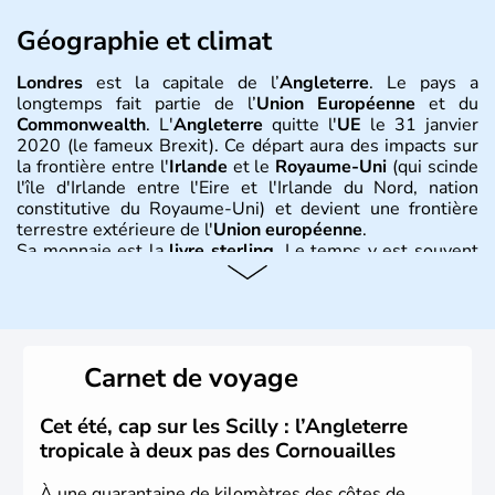
Géographie et climat
Londres
est la capitale de l’
Angleterre
. Le pays a
longtemps fait partie de l’
Union Européenne
et du
Commonwealth
. L'
Angleterre
quitte l'
UE
le 31 janvier
2020 (le fameux Brexit). Ce départ aura des impacts sur
la frontière entre l'
Irlande
et le
Royaume-Uni
(qui scinde
l'île d'Irlande entre l'Eire et l'Irlande du Nord, nation
constitutive du Royaume-Uni) et devient une frontière
terrestre extérieure de l'
Union européenne
.
Sa monnaie est la
livre sterling
. Le temps y est souvent
instable avec de nombreuses précipitations : il s’agit d’un
climat océanique tempéré. La Croix de Saint-George est
l’emblème national qui sert d’illustration au drapeau
rouge et bleu bien connu.
Carnet de voyage
Histoire et administration
L'Angleterre est l’une des quatre nations constitutives du
Cet été, cap sur les Scilly : l’Angleterre
Royaume-Uni
. Elle est peuplée de plus de 50 millions
tropicale à deux pas des Cornouailles
d’habitants, les
Anglais
, et constitue à elle seule, près de
84% de la population de l’ensemble. Le pays s’est créé au
À une quarantaine de kilomètres des côtes de