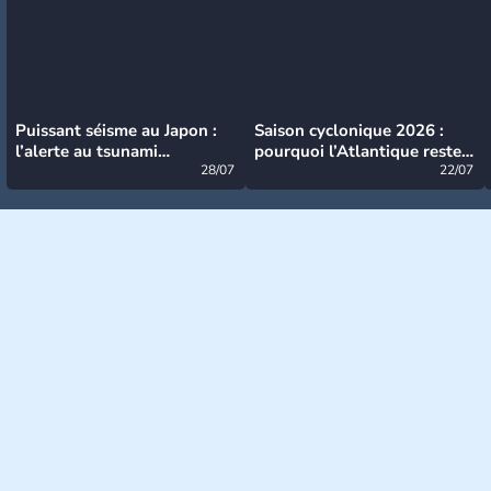
Puissant séisme au Japon :
Saison cyclonique 2026 :
l’alerte au tsunami
pourquoi l’Atlantique reste
désormais levée
28/07
très calme à ce stade ?
22/07