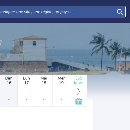
Dim
Lun
Mar
Mer
365
16
17
18
19
Jours
-
-
-
-
-
-
-
-