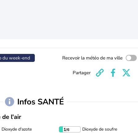
o du week-end
Recevoir la météo de ma ville
Partager
Infos SANTÉ
 de l'air
Dioxyde d'azote
Dioxyde de soufre
1
/6