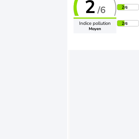
2
/6
2
/6
Indice pollution
2
/6
Moyen