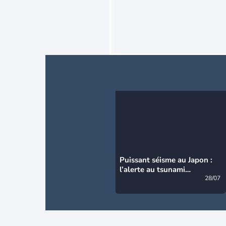
Puissant séisme au Japon :
l’alerte au tsunami
désormais levée
28/07