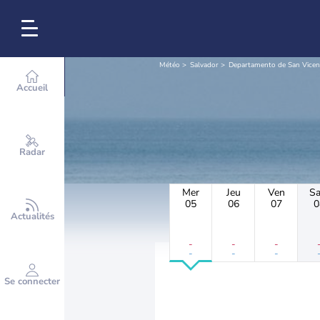
Météo
Salvador
Departamento de San Vicen
Accueil
Radar
Mer
Jeu
Ven
S
05
06
07
0
Actualités
-
-
-
-
-
-
Se connecter