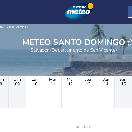
te
Santo Domingo
METEO SANTO DOMINGO
Salvador (Departamento de San Vicente)
am
Dim
Lun
Mar
Mer
Jeu
Ven
Sam
8
09
10
11
12
13
14
15
-
-
-
-
-
-
-
-
-
-
-
-
-
-
-
-