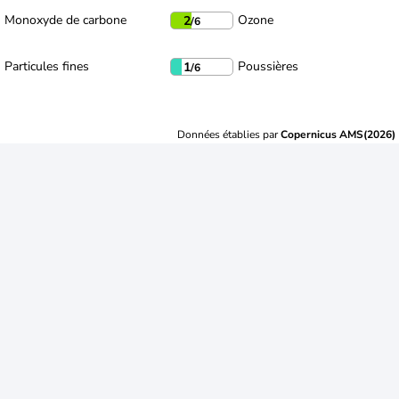
Monoxyde de carbone
Ozone
2
/6
Particules fines
Poussières
1
/6
Données établies par
Copernicus AMS(2026)