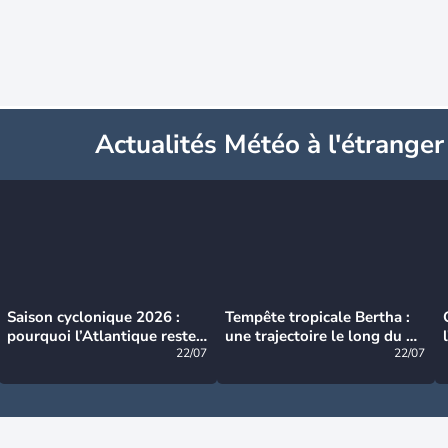
Actualités Météo à l'étranger
Saison cyclonique 2026 :
Tempête tropicale Bertha :
pourquoi l’Atlantique reste
une trajectoire le long du du
très calme à ce stade ?
22/07
littoral américain
22/07