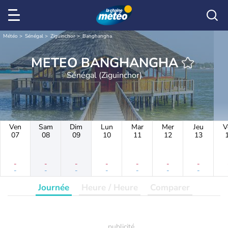
Météo
Sénégal
Ziguinchor
Banghangha
METEO BANGHANGHA
Sénégal (Ziguinchor)
Ven
Sam
Dim
Lun
Mar
Mer
Jeu
V
07
08
09
10
11
12
13
-
-
-
-
-
-
-
-
-
-
-
-
-
-
Journée
Heure / Heure
Comparer