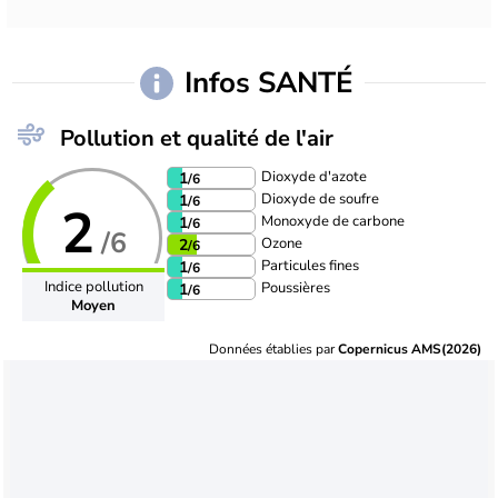
Infos SANTÉ
Pollution et qualité de l'air
Dioxyde d'azote
1
/6
Dioxyde de soufre
1
/6
2
Monoxyde de carbone
1
/6
/6
Ozone
2
/6
Particules fines
1
/6
Indice pollution
Poussières
1
/6
Moyen
Données établies par
Copernicus AMS(2026)