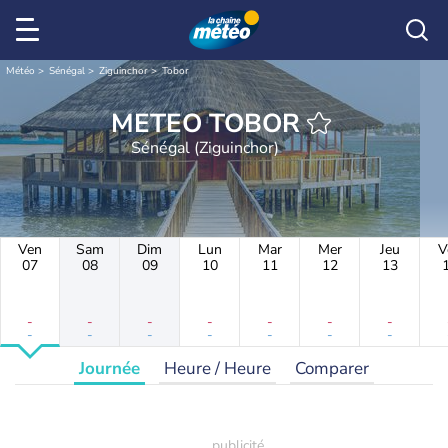
Météo
Sénégal
Ziguinchor
Tobor
METEO TOBOR
Sénégal (Ziguinchor)
Ven
Sam
Dim
Lun
Mar
Mer
Jeu
V
07
08
09
10
11
12
13
-
-
-
-
-
-
-
-
-
-
-
-
-
-
Journée
Heure / Heure
Comparer