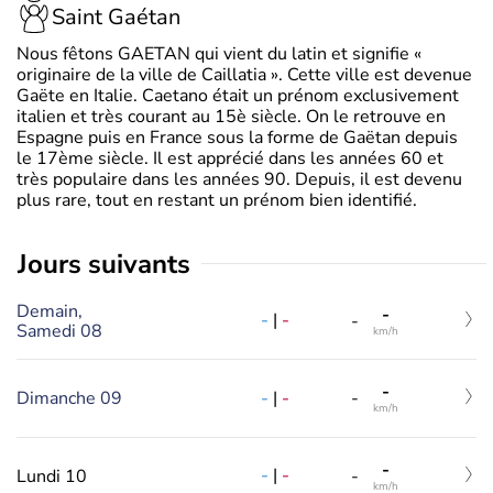
Saint Gaétan
Nous fêtons GAETAN qui vient du latin et signifie «
originaire de la ville de Caillatia ». Cette ville est devenue
Gaëte en Italie. Caetano était un prénom exclusivement
italien et très courant au 15è siècle. On le retrouve en
Espagne puis en France sous la forme de Gaëtan depuis
le 17ème siècle. Il est apprécié dans les années 60 et
très populaire dans les années 90. Depuis, il est devenu
plus rare, tout en restant un prénom bien identifié.
jours suivants
Demain,
-
-
|
-
-
Samedi 08
km/h
-
-
|
-
Dimanche 09
-
km/h
-
-
|
-
Lundi 10
-
km/h