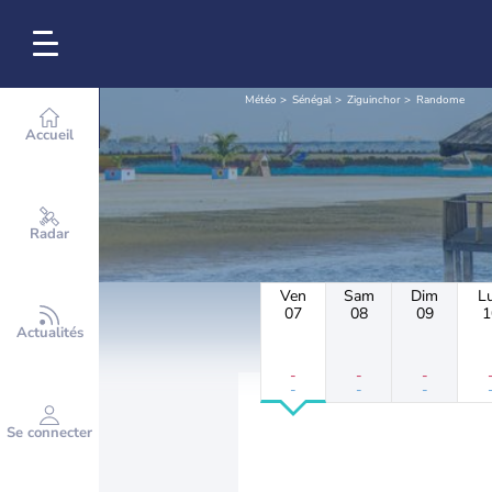
Météo
Sénégal
Ziguinchor
Randome
Accueil
Radar
Ven
Sam
Dim
L
07
08
09
1
Actualités
-
-
-
-
-
-
Se connecter