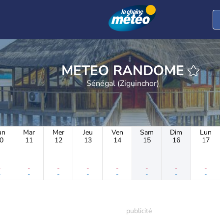
METEO RANDOME
Sénégal (Ziguinchor)
un
Mar
Mer
Jeu
Ven
Sam
Dim
Lun
0
11
12
13
14
15
16
17
-
-
-
-
-
-
-
-
-
-
-
-
-
-
-
-