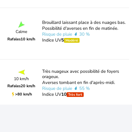
Brouillard laissant place à des nuages bas.
Possibilité d'averses en fin de matinée.
Calme
Risque de pluie
30 %
Rafales
10 km/h
Indice UV
5
Modéré
Très nuageux avec possibilité de foyers
orageux.
10 km/h
Averses tombant en fin d'après-midi.
Rafales
20 km/h
Risque de pluie
55 %
Indice UV
10
>80 km/h
Très fort