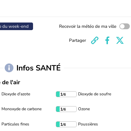
o du week-end
Recevoir la météo de ma ville
Partager
Infos SANTÉ
 de l'air
Dioxyde d'azote
Dioxyde de soufre
1
/6
Monoxyde de carbone
Ozone
1
/6
Particules fines
Poussières
1
/6