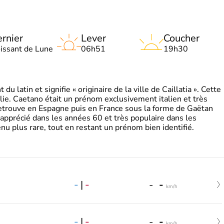
rnier
Lever
Coucher
oissant de Lune
06h51
19h30
 latin et signifie « originaire de la ville de Caillatia ». Cette
lie. Caetano était un prénom exclusivement italien et très
retrouve en Espagne puis en France sous la forme de Gaëtan
 apprécié dans les années 60 et très populaire dans les
nu plus rare, tout en restant un prénom bien identifié.
-
|
-
-
-
km/h
-
|
-
-
-
km/h