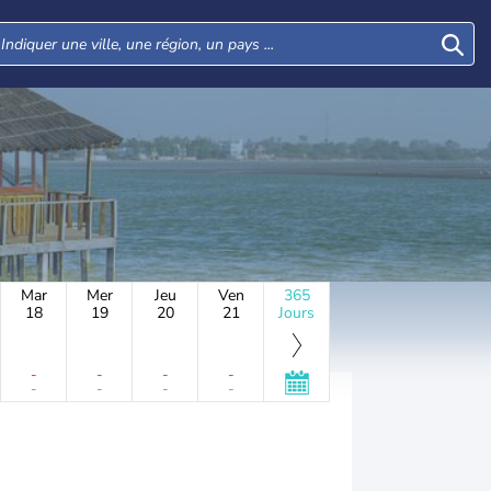
Mar
Mer
Jeu
Ven
365
18
19
20
21
Jours
-
-
-
-
-
-
-
-