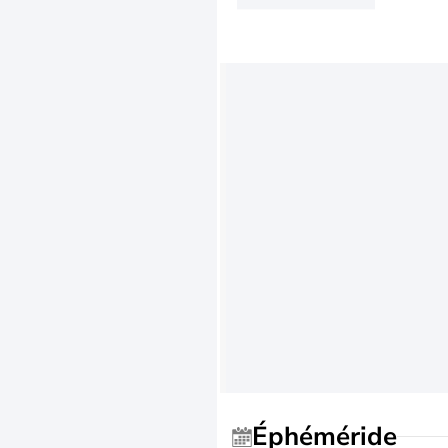
Éphéméride