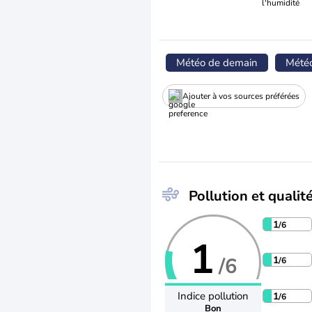
l'humidité
Météo de demain
Mété
Ajouter à vos sources préférées
Pollution et qualité
1
/6
1
/6
1
/6
Indice pollution
1
/6
Bon